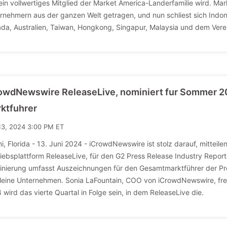
ein vollwertiges Mitglied der Market America-Landerfamilie wird. Ma
rnehmern aus der ganzen Welt getragen, und nun schliest sich Indones
da, Australien, Taiwan, Hongkong, Singapur, Malaysia und dem Verei
owdNewswire ReleaseLive, nominiert fur Sommer 2
ktfuhrer
13, 2024 3:00 PM ET
i, Florida - 13. Juni 2024 - iCrowdNewswire ist stolz darauf, mitteile
riebsplattform ReleaseLive, für den G2 Press Release Industry Repo
nierung umfasst Auszeichnungen für den Gesamtmarktführer der Pr
kleine Unternehmen. Sonia LaFountain, COO von iCrowdNewswire, fre
 wird das vierte Quartal in Folge sein, in dem ReleaseLive die.