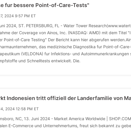
e fur bessere Point-of-Care-Tests"
17, 2024 9:57 PM ET
Juni 2024, ST. PETERSBURG, FL - Water Tower Research(www.waterto
ahme der Coverage von Ainos, Inc. (NASDAQ: AIMD) mit dem Titel "Ini
er Point-of-Care Testing" Der Bericht kann hier abgerufen werden.Aino
harmaunternehmen, das medizinische Diagnostika fur Point-of-Care-
apeutikum (VELDONA) fur Infektions- und Autoimmunerkrankungen 
Impfstoffe und Schnelltests entwickelt. Die.
kt Indonesien tritt offiziell der Landerfamilie von 
14, 2024 12:58 PM ET
nsboro, NC, 13. Juni 2024 - Market America Worldwide | SHOP.COM
alen E-Commerce und Unternehmertums, freut sich bekannt zu geben