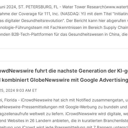
Juni 2024, ST. PETERSBURG, FL - Water Tower Research(www.waterto
ahme der Coverage für 111, Inc. (NASDAQ: YI) mit dem Titel "Initiat
as digitaler Gesundheitsrevolution". Der Bericht kann hier abgerufen
nologie-Führungsteam mit Fachkenntnissen im Bereich Supply Chain 
enden B2B-Tech-Plattformen für das Gesundheitswesen in China, die 
owdNewswire fuhrt die nachste Generation der KI-g
 kombiniert GlobeNewswire mit Google Advertising
25, 2024 9:03 AM ET
i, Florida - iCrowdNewswire hat sich mit Notified zusammengetan, 
eNewswire-Pressemitteilungen mit Google-Werbung zu bundeln und s
agzeilenaufrufe weltweit zu liefern. iCrowdNewswire wird digitale, 
end Websites in 26 Landern anbieten, die in kuratierten Branchenlist
reitung von iCrowd wird jede Pressemitteilung mit 7 Bannern untersch