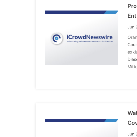
Pro
Ent
Jun 
Oran
Coun
exkl
Dies
Mitt
Wat
Cov
Jun 