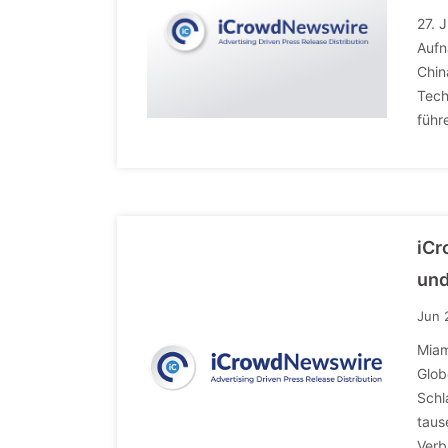
27. 
Aufn
Chin
Tech
führ
iCr
und
Jun 
Miam
Glob
Schl
taus
Verb