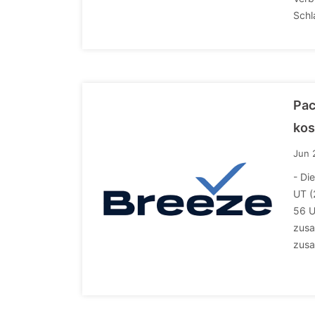
Schl
Pac
kos
Jun 
- Di
UT (
56 U
zusa
zusa