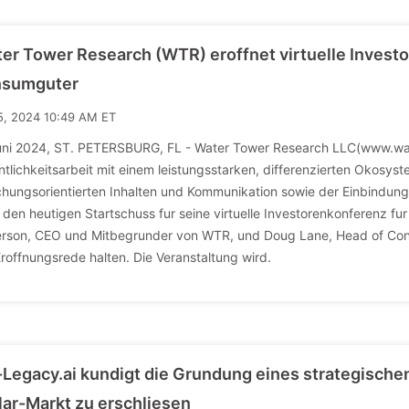
er Tower Research (WTR) eroffnet virtuelle Inves
nsumguter
5, 2024 10:49 AM ET
uni 2024, ST. PETERSBURG, FL - Water Tower Research LLC(www.wat
ntlichkeitsarbeit mit einem leistungsstarken, differenzierten Okosyst
chungsorientierten Inhalten und Kommunikation sowie der Einbindung
, den heutigen Startschuss fur seine virtuelle Investorenkonferenz
rson, CEO und Mitbegrunder von WTR, und Doug Lane, Head of Co
Eroffnungsrede halten. Die Veranstaltung wird.
Legacy.ai kundigt die Grundung eines strategischen 
lar-Markt zu erschliesen