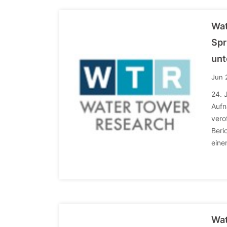
Wat
Spr
unt
Jun 
24. 
Aufn
vero
Beri
eine
Wat