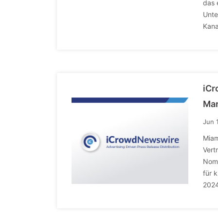
das 
Unte
Kana
iCr
Mar
Jun 
Miam
Vert
Nomi
für 
2024