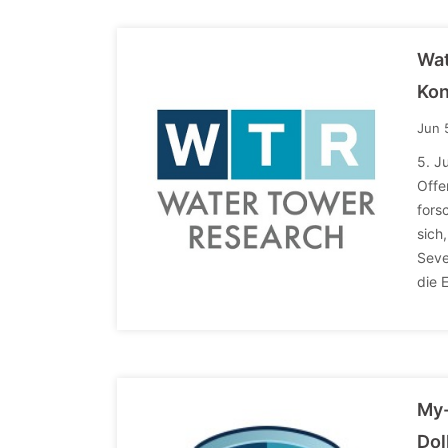
Wat
Ko
Jun 
5. J
Offe
fors
sich
Seve
die 
My-
Dol