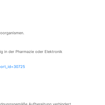
kroorganismen.
ig in der Pharmazie oder Elektronik
port_id=30725
ordnungsgemäße Aufbereitung verhindert