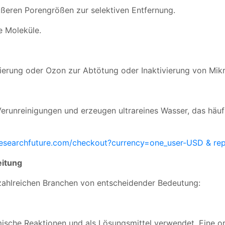
ößeren Porengrößen zur selektiven Entfernung.
e Moleküle.
orierung oder Ozon zur Abtötung oder Inaktivierung von Mi
erunreinigungen und erzeugen ultrareines Wasser, das häuf
researchfuture.com/checkout?currency=one_user-USD & re
itung
 zahlreichen Branchen von entscheidender Bedeutung:
mische Reaktionen und als Lösungsmittel verwendet. Eine 