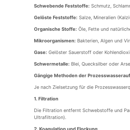
Schwebende Feststoffe:
Schmutz, Schlamm 
Gelöste Feststoffe:
Salze, Mineralien (Kal
Organische Stoffe:
Öle, Fette und natürlic
Mikroorganismen:
Bakterien, Algen und Vi
Gase:
Gelöster Sauerstoff oder Kohlendiox
Schwermetalle:
Blei, Quecksilber oder Arsen
Gängige Methoden der Prozesswasserauf
Je nach Zielsetzung für die Prozesswasser
1. Filtration
Die Filtration entfernt Schwebstoffe und Par
Ultrafiltration).
2. Koagulation und Flockung