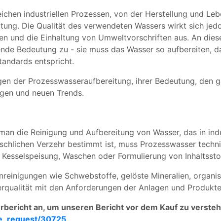
reichen industriellen Prozessen, von der Herstellung und Leb
ng. Die Qualität des verwendeten Wassers wirkt sich jedoch
en und die Einhaltung von Umweltvorschriften aus. An dies
nde Bedeutung zu - sie muss das Wasser so aufbereiten, da
tandards entspricht.
lagen der Prozesswasseraufbereitung, ihrer Bedeutung, den
ngen und neuen Trends.
an die Reinigung und Aufbereitung von Wasser, das in indu
chlichen Verzehr bestimmt ist, muss Prozesswasser technisc
 Kesselspeisung, Waschen oder Formulierung von Inhaltssto
reinigungen wie Schwebstoffe, gelöste Mineralien, organi
serqualität mit den Anforderungen der Anlagen und Produkte
bericht an, um unseren Bericht vor dem Kauf zu versteh
e_request/30725