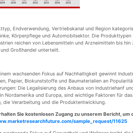
kttyp, Endverwendung, Vertriebskanal und Region kategori
ränke, Körperpflege und Automobilsektor. Die Produkttype
ien reichen von Lebensmitteln und Arzneimitteln bis hin 
 und Großhandel unterteilt.
 einem wachsenden Fokus auf Nachhaltigkeit gewinnt Industr
ien, Papier, Biokunststoffe und Baumaterialien an Popularitä
rungen: Die Legalisierung des Anbaus von Industriehanf und
in Nordamerika und Europa, sind wichtige Faktoren für das
, die Verarbeitung und die Produktentwicklung.
Erhalten Sie kostenlosen Zugang zu unserem Bericht, um 
www.marketresearchfuture.com/sample_request/11625