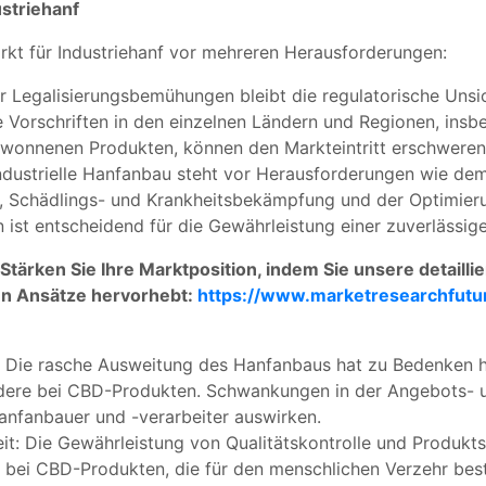
striehanf
arkt für Industriehanf vor mehreren Herausforderungen:
r Legalisierungsbemühungen bleibt die regulatorische Unsic
e Vorschriften in den einzelnen Ländern und Regionen, ins
gewonnenen Produkten, können den Markteintritt erschwere
ndustrielle Hanfanbau steht vor Herausforderungen wie d
en, Schädlings- und Krankheitsbekämpfung und der Optimier
ist entscheidend für die Gewährleistung einer zuverlässige
 Stärken Sie Ihre Marktposition, indem Sie unsere detaill
en Ansätze hervorhebt:
https://www.marketresearchfutu
t: Die rasche Ausweitung des Hanfanbaus hat zu Bedenken h
dere bei CBD-Produkten. Schwankungen in der Angebots- 
Hanfanbauer und -verarbeiter auswirken.
it: Die Gewährleistung von Qualitätskontrolle und Produktsi
 bei CBD-Produkten, die für den menschlichen Verzehr best