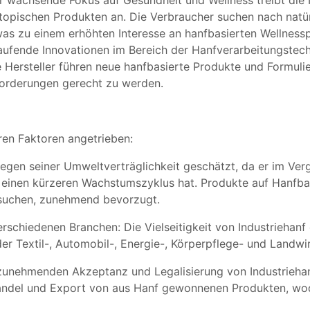
er wachsende Fokus auf Gesundheit und Wellness treibt di
opischen Produkten an. Die Verbraucher suchen nach natür
as zu einem erhöhten Interesse an hanfbasierten Wellnessp
aufende Innovationen im Bereich der Hanfverarbeitungstec
 Hersteller führen neue hanfbasierte Produkte und Formuli
orderungen gerecht zu werden.
ren Faktoren angetrieben:
wegen seiner Umweltverträglichkeit geschätzt, da er im Ver
d einen kürzeren Wachstumszyklus hat. Produkte auf Hanf
n suchen, zunehmend bevorzugt.
hiedenen Branchen: Die Vielseitigkeit von Industriehanf e
r Textil-, Automobil-, Energie-, Körperpflege- und Landwir
r zunehmenden Akzeptanz und Legalisierung von Industrieha
 Handel und Export von aus Hanf gewonnenen Produkten, w