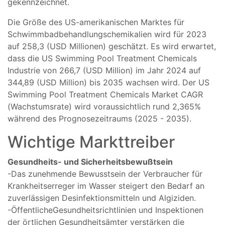
gekennzeichnet.
Die Größe des US-amerikanischen Marktes für
Schwimmbadbehandlungschemikalien wird für 2023
auf 258,3 (USD Millionen) geschätzt. Es wird erwartet,
dass die US Swimming Pool Treatment Chemicals
Industrie von 266,7 (USD Million) im Jahr 2024 auf
344,89 (USD Million) bis 2035 wachsen wird. Der US
Swimming Pool Treatment Chemicals Market CAGR
(Wachstumsrate) wird voraussichtlich rund 2,365%
während des Prognosezeitraums (2025 - 2035).
Wichtige
Markttreiber
Gesundheits- und
Sicherheitsbewußtsein
-
Das zunehmende
Bewusstsein
der Verbraucher
für
Krankheitserreger
im Wasser
steigert
den
Bedarf
an
zuverlässigen
Desinfektionsmitteln
und
Algiziden.
-
Öffentliche
Gesundheitsrichtlinien
und
Inspektionen
der örtlichen
Gesundheitsämter
verstärken die