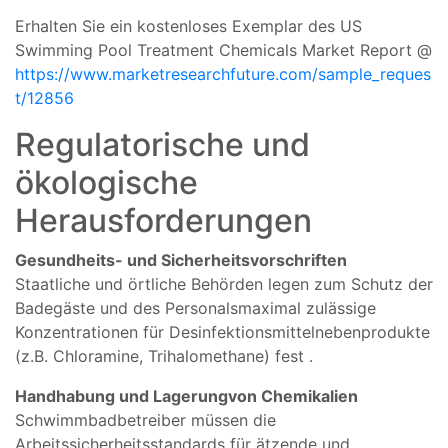
Erhalten Sie ein kostenloses Exemplar des US
Swimming Pool Treatment Chemicals Market Report @
https://www.marketresearchfuture.com/sample_reques
t/12856
Regulatorische
und
ökologische
Herausforderungen
Gesundheits- und
Sicherheitsvorschriften
Staatliche
und
örtliche
Behörden
legen
zum
Schutz
der
Badegäste
und des
Personals
maximal
zulässige
Konzentrationen
für
Desinfektionsmittelnebenprodukte
(
z.
B.
Chloramine,
Trihalomethane)
fest
.
Handhabung
und
Lagerung
von Chemikalien
Schwimmbadbetreiber
müssen
die
Arbeitssicherheitsstandards
für
ätzende
und