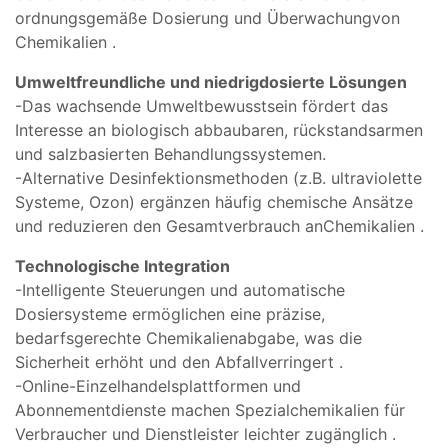
ordnungsgemäße
Dosierung
und
Überwachung
von
Chemikalien
.
Umweltfreundliche
und
niedrig
dosierte
Lösungen
-
Das wachsende
Umweltbewusstsein
fördert das
Interesse
an
biologisch abbaubaren,
rückstandsarmen
und
salzbasierten
Behandlungssystemen.
-
Alternative
Desinfektionsmethoden (
z.
B.
ultraviolette
Systeme,
Ozon)
ergänzen
häufig
chemische
Ansätze
und
reduzieren den
Gesamtverbrauch an
Chemikalien
.
Technologische
Integration
-
Intelligente
Steuerungen
und
automatische
Dosiersysteme
ermöglichen eine
präzise,
bedarfsgerechte
Chemikalienabgabe, was
die
Sicherheit
erhöht
und den
Abfall
verringert
.
-
Online-Einzelhandelsplattformen
und
Abonnementdienste
machen
Spezialchemikalien
für
Verbraucher
und
Dienstleister
leichter
zugänglich
.