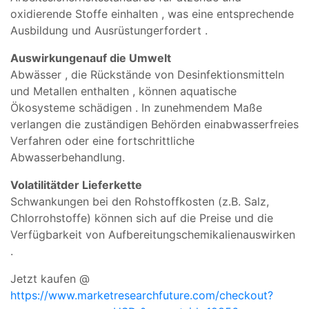
oxidierende
Stoffe
einhalten
, was
eine
entsprechende
Ausbildung
und
Ausrüstung
erfordert
.
Auswirkungen
auf die Umwelt
Abwässer
, die
Rückstände
von Desinfektionsmitteln
und
Metallen
enthalten
, können
aquatische
Ökosysteme
schädigen
.
In zunehmendem Maße
verlangen
die zuständigen Behörden
ein
abwasserfreies
Verfahren
oder eine
fortschrittliche
Abwasserbehandlung.
Volatilität
der Lieferkette
Schwankungen
bei den
Rohstoffkosten (
z.
B.
Salz,
Chlorrohstoffe)
können
sich auf die
Preise
und die
Verfügbarkeit
von
Aufbereitungschemikalien
auswirken
.
Jetzt kaufen @
https://www.marketresearchfuture.com/checkout?