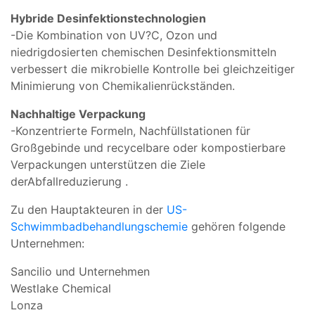
Hybride
Desinfektionstechnologien
-
Die Kombination von
UV?
C,
Ozon
und
niedrig
dosierten
chemischen
Desinfektionsmitteln
verbessert die
mikrobielle
Kontrolle
bei gleichzeitiger
Minimierung von
Chemikalienrückständen.
Nachhaltige
Verpackung
-
Konzentrierte
Formeln,
Nachfüllstationen
für
Großgebinde
und
recycelbare
oder
kompostierbare
Verpackungen
unterstützen die
Ziele
der
Abfallreduzierung
.
Zu den Hauptakteuren in der
US-
Schwimmbadbehandlungschemie
gehören folgende
Unternehmen:
Sancilio und Unternehmen
Westlake Chemical
Lonza