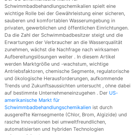
Schwimmbadbehandlungschemikalien
spielt eine
wichtige
Rolle
bei der
Gewährleistung einer
sicheren,
sauberen
und
komfortablen
Wasserumgebung
in
privaten,
gewerblichen
und
öffentlichen
Einrichtungen.
Da
die Zahl der Schwimmbadbesitzer
steigt
und die
Erwartungen
der Verbraucher
an die
Wasserqualität
zunehmen,
wächst die
Nachfrage
nach
wirksamen
Aufbereitungslösungen
weiter
.
In diesem
Artikel
werden
Marktgröße
und
-wachstum,
wichtige
Antriebsfaktoren,
chemische
Segmente,
regulatorische
und
ökologische
Herausforderungen,
aufkommende
Trends
und
Zukunftsaussichten
untersucht
, ohne dabei
auf
bestimmte
Unternehmen
einzugehen
. Der
US-
amerikanische Markt für
Schwimmbadbehandlungschemikalien
ist durch
ausgereifte Kernsegmente (Chlor, Brom, Algizide) und
rasche Innovationen bei umweltfreundlichen,
automatisierten und hybriden Technologien