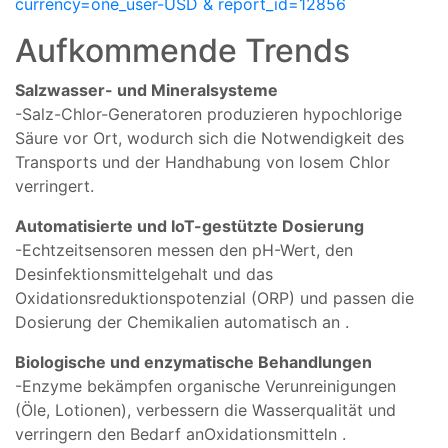
currency=one_user-USD & report_id=12856
Aufkommende
Trends
Salzwasser- und
Mineralsysteme
-
Salz-Chlor-Generatoren
produzieren
hypochlorige
Säure
vor Ort, wodurch
sich die Notwendigkeit
des
Transports
und der
Handhabung von
losem
Chlor
verringert.
Automatisierte
und
IoT-gestützte
Dosierung
-
Echtzeitsensoren
messen den
pH-Wert, den
Desinfektionsmittelgehalt
und das
Oxidationsreduktionspotenzial (
ORP) und
passen die
Dosierung
der Chemikalien
automatisch
an
.
Biologische
und
enzymatische
Behandlungen
-
Enzyme
bekämpfen
organische
Verunreinigungen
(
Öle,
Lotionen),
verbessern die
Wasserqualität
und
verringern den
Bedarf an
Oxidationsmitteln
.