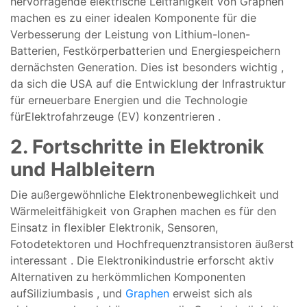
hervorragende
elektrische
Leitfähigkeit
von Graphen
machen
es zu
einer idealen
Komponente
für die
Verbesserung
der
Leistung
von
Lithium-Ionen-
Batterien,
Festkörperbatterien
und
Energiespeichern
der
nächsten
Generation
.
Dies
ist
besonders
wichtig
,
da
sich
die
USA
auf die
Entwicklung der
Infrastruktur
für
erneuerbare
Energien
und die
Technologie
für
Elektrofahrzeuge (
EV)
konzentrieren
.
2.
Fortschritte
in
Elektronik
und
Halbleitern
Die
außergewöhnliche
Elektronenbeweglichkeit
und
Wärmeleitfähigkeit
von Graphen
machen
es
für den
Einsatz
in
flexibler
Elektronik,
Sensoren,
Fotodetektoren
und
Hochfrequenztransistoren
äußerst
interessant
.
Die
Elektronikindustrie
erforscht
aktiv
Alternativen
zu
herkömmlichen
Komponenten
auf
Siliziumbasis
, und
Graphen
erweist
sich als