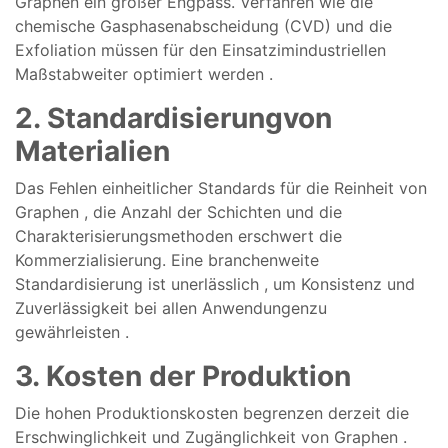
Graphen
ein
großer
Engpass.
Verfahren
wie die
chemische
Gasphasenabscheidung (
CVD)
und die
Exfoliation
müssen
für den
Einsatz
im
industriellen
Maßstab
weiter
optimiert werden
.
2.
Standardisierung
von
Materialien
Das
Fehlen
einheitlicher
Standards
für die
Reinheit von
Graphen
, die
Anzahl der
Schichten
und die
Charakterisierungsmethoden
erschwert
die
Kommerzialisierung.
Eine
branchenweite
Standardisierung
ist
unerlässlich
, um
Konsistenz
und
Zuverlässigkeit
bei allen
Anwendungen
zu
gewährleisten
.
3.
Kosten
der
Produktion
Die hohen
Produktionskosten
begrenzen
derzeit
die
Erschwinglichkeit
und
Zugänglichkeit
von Graphen
.