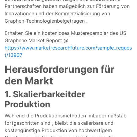
Partnerschaften
haben
maßgeblich
zur Förderung von
Innovationen
und
der
Kommerzialisierung
von
Graphen-Technologien
beigetragen
.
Erhalten Sie ein kostenloses Musterexemplar des US
Graphene Market Report @
https://www.marketresearchfuture.com/sample_reques
t/13937
Herausforderungen
für
den
Markt
1.
Skalierbarkeit
der
Produktion
Während
die Produktionsmethoden
im
Labormaßstab
fortgeschritten
sind
,
bleibt die
skalierbare
und
kostengünstige
Produktion
von
hochwertigem