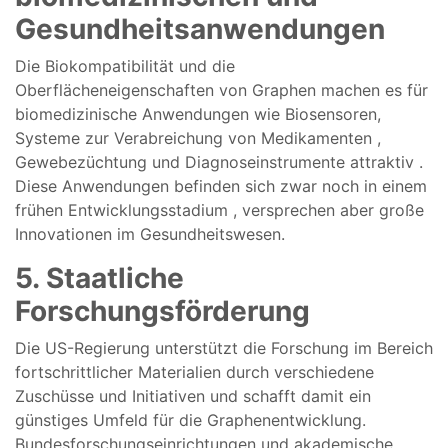
Gesundheitsanwendungen
Die Biokompatibilität
und die
Oberflächeneigenschaften
von Graphen
machen
es
für
biomedizinische
Anwendungen
wie
Biosensoren,
Systeme
zur Verabreichung von
Medikamenten
,
Gewebezüchtung
und
Diagnoseinstrumente
attraktiv
.
Diese
Anwendungen
befinden sich zwar
noch in einem
frühen
Entwicklungsstadium
,
versprechen
aber
große
Innovationen
im
Gesundheitswesen.
5.
Staatliche
Forschungsförderung
Die
US-Regierung
unterstützt
die Forschung im Bereich
fortschrittlicher
Materialien
durch
verschiedene
Zuschüsse
und
Initiativen und
schafft damit
ein
günstiges
Umfeld
für die
Graphenentwicklung.
Bundesforschungseinrichtungen
und
akademische