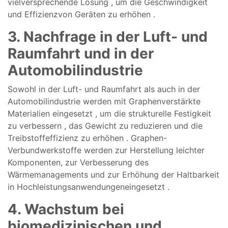
vielversprechende
Lösung
, um
die
Geschwindigkeit
und
Effizienz
von Geräten
zu erhöhen
.
3.
Nachfrage
in der
Luft- und
Raumfahrt
und in der
Automobilindustrie
Sowohl in der
Luft- und Raumfahrt
als auch in der
Automobilindustrie
werden mit Graphen
verstärkte
Materialien
eingesetzt
, um
die
strukturelle
Festigkeit
zu verbessern
,
das Gewicht
zu reduzieren
und
die
Treibstoffeffizienz
zu erhöhen
.
Graphen-
Verbundwerkstoffe
werden
zur Herstellung
leichter
Komponenten, zur
Verbesserung des
Wärmemanagements
und zur
Erhöhung der
Haltbarkeit
in
Hochleistungsanwendungen
eingesetzt
.
4.
Wachstum
bei
biomedizinischen
und