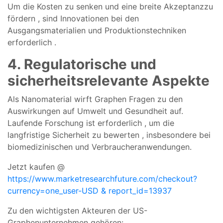
Um
die Kosten
zu
senken
und
eine
breite
Akzeptanz
zu
fördern
, sind
Innovationen
bei den
Ausgangsmaterialien
und
Produktionstechniken
erforderlich
.
4.
Regulatorische
und
sicherheitsrelevante Aspekte
Als
Nanomaterial
wirft
Graphen
Fragen
zu den
Auswirkungen
auf Umwelt
und
Gesundheit
auf.
Laufende
Forschung
ist erforderlich
, um
die
langfristige
Sicherheit
zu bewerten
,
insbesondere
bei
biomedizinischen
und
Verbraucheranwendungen.
Jetzt kaufen @
https://www.marketresearchfuture.com/checkout?
currency=one_user-USD & report_id=13937
Zu den wichtigsten Akteuren der US-
Graphenunternehmen gehören: