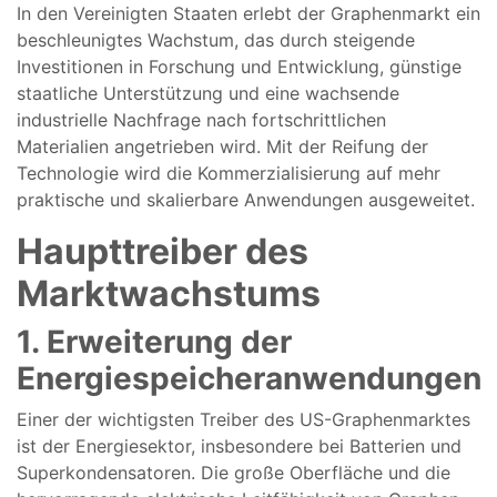
In
den
Vereinigten
Staaten
erlebt der
Graphenmarkt
ein
beschleunigtes
Wachstum, das
durch
steigende
Investitionen
in
Forschung
und
Entwicklung,
günstige
staatliche
Unterstützung
und eine
wachsende
industrielle
Nachfrage
nach
fortschrittlichen
Materialien
angetrieben
wird.
Mit der
Reifung
der
Technologie
wird
die Kommerzialisierung
auf
mehr
praktische
und
skalierbare
Anwendungen ausgeweitet.
Haupttreiber
des
Marktwachstums
1.
Erweiterung
der
Energiespeicheranwendungen
Einer
der
wichtigsten
Treiber
des
US-Graphenmarktes
ist
der
Energiesektor,
insbesondere
bei
Batterien
und
Superkondensatoren.
Die große
Oberfläche
und die