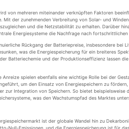
rd von mehreren miteinander verknüpften Faktoren beeinfl
fte. Mit der zunehmenden Verbreitung von Solar- und Winden
zugleichen und die Netzstabilität zu erhalten. Darüber hin
entrale Energiesysteme die Nachfrage nach fortschrittliche
nuierliche Rückgang der Batteriepreise, insbesondere bei Li
esunken, was die Energiespeicherung für ein breiteres Spe
der Batteriechemie und der Produktionseffizienz lassen die 
 Anreize spielen ebenfalls eine wichtige Rolle bei der Ges
eführt, um den Einsatz von Energiespeichern zu fördern, ei
r zur Integration von Speichern. So bietet beispielsweise d
peichersysteme, was den Wachstumspfad des Marktes unters
nergiespeichermarkt ist der globale Wandel hin zu Dekarbon
tto-Null-Emissionen, und die Energiespeicherung ist für da