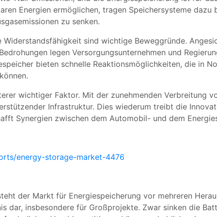
aren Energien ermöglichen, tragen Speichersysteme dazu be
ausgasemissionen zu senken.
re Widerstandsfähigkeit sind wichtige Beweggründe. Anges
r-Bedrohungen legen Versorgungsunternehmen und Regierun
speicher bieten schnelle Reaktionsmöglichkeiten, die in No
 können.
eiterer wichtiger Faktor. Mit der zunehmenden Verbreitung v
stützender Infrastruktur. Dies wiederum treibt die Innovat
hafft Synergien zwischen dem Automobil- und dem Energies
ports/energy-storage-market-4476
teht der Markt für Energiespeicherung vor mehreren Hera
is dar, insbesondere für Großprojekte. Zwar sinken die Batte