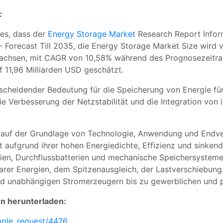
:
es, dass der
Energy Storage Market
Research Report Infor
 Forecast Till 2035, die Energy Storage Market Size wird v
wachsen, mit CAGR von 10,58% während des Prognosezeitra
 11,96 Milliarden USD geschätzt.
scheidender Bedeutung für die Speicherung von Energie für
e Verbesserung der Netzstabilität und die Integration von 
auf der Grundlage von Technologie, Anwendung und Endver
 aufgrund ihrer hohen Energiedichte, Effizienz und sinke
ien, Durchflussbatterien und mechanische Speichersystem
rbarer Energien, dem Spitzenausgleich, der Lastverschiebu
 unabhängigen Stromerzeugern bis zu gewerblichen und pr
en herunterladen:
mple_request/4476