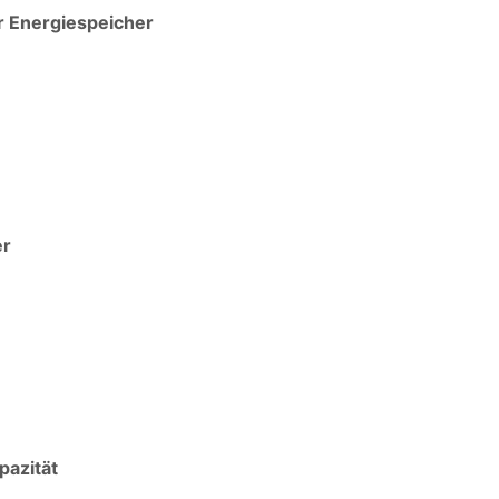
r Energiespeicher
er
pazität