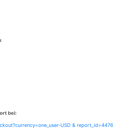
k
rt bei:
eckout?currency=one_user-USD & report_id=4476