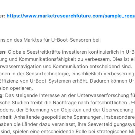
er:
https://www.marketresearchfuture.com/sample_req
nsion des Marktes für U-Boot-Sensoren bei:
nen
: Globale Seestreitkräfte investieren kontinuierlich in 
ng und Kommunikationsfähigkeit zu verbessern. Dies ist ei
rwassernavigation und Kommunikation entscheidend sind.
ionen in der Sensortechnologie, einschließlich Verbesserun
Effizienz von U-Boot-Systemen erhöht. Dadurch können U-B
ion operieren.
g
: Das steigende Interesse an der Unterwasserforschung für
che Studien treibt die Nachfrage nach fortschrittlichen U
sbodens, der Erkennung von Objekten und der Überwachun
rheit
: Anhaltende geopolitische Spannungen, insbesonder
haben die Länder dazu veranlasst, ihre Seeverteidigungssys
ind, spielen eine entscheidende Rolle bei strategischen M