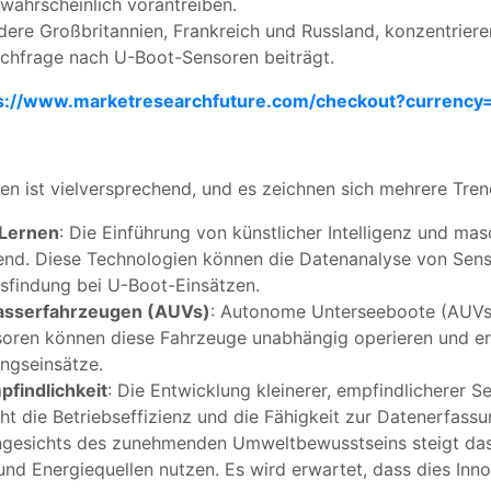
ahrscheinlich vorantreiben.
dere Großbritannien, Frankreich und Russland, konzentrieren
achfrage nach U-Boot-Sensoren beiträgt.
s://www.marketresearchfuture.com/checkout?currency
n ist vielversprechend, und es zeichnen sich mehrere Tren
 Lernen
: Die Einführung von künstlicher Intelligenz und ma
Trend. Diese Technologien können die Datenanalyse von Sen
sfindung bei U-Boot-Einsätzen.
asserfahrzeugen (AUVs)
: Autonome Unterseeboote (AUVs)
nsoren können diese Fahrzeuge unabhängig operieren und er
ngseinsätze.
pfindlichkeit
: Die Entwicklung kleinerer, empfindlicherer 
t die Betriebseffizienz und die Fähigkeit zur Datenerfassun
ngesichts des zunehmenden Umweltbewusstseins steigt das
 und Energiequellen nutzen. Es wird erwartet, dass dies Inn