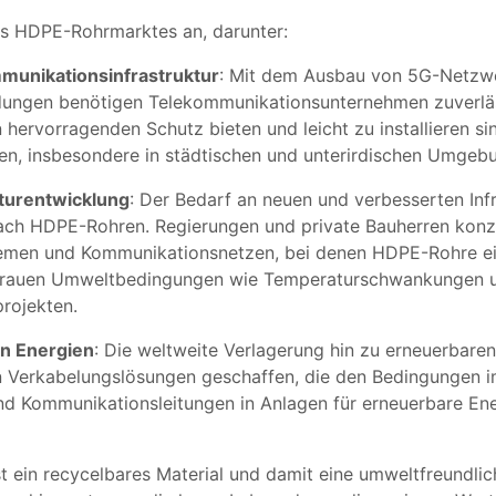
s HDPE-Rohrmarktes an, darunter:
unikationsinfrastruktur
: Mit dem Ausbau von 5G-Netzw
ungen benötigen Telekommunikationsunternehmen zuverlässi
 hervorragenden Schutz bieten und leicht zu installieren s
n, insbesondere in städtischen und unterirdischen Umgeb
kturentwicklung
: Der Bedarf an neuen und verbesserten Infr
nach HDPE-Rohren. Regierungen und private Bauherren konze
men und Kommunikationsnetzen, bei denen HDPE-Rohre ein
r rauen Umweltbedingungen wie Temperaturschwankungen und
projekten.
n Energien
: Die weltweite Verlagerung hin zu erneuerbare
n Verkabelungslösungen geschaffen, die den Bedingungen i
d Kommunikationsleitungen in Anlagen für erneuerbare En
st ein recycelbares Material und damit eine umweltfreundli