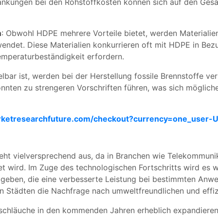
wankungen bei den Rohstoffkosten können sich auf den Ge
n
: Obwohl HDPE mehrere Vorteile bietet, werden Materialie
det. Diese Materialien konkurrieren oft mit HDPE in Bezu
mperaturbeständigkeit erfordern.
bar ist, werden bei der Herstellung fossile Brennstoffe 
önnten zu strengeren Vorschriften führen, was sich mögli
rketresearchfuture.com/checkout?currency=one_user-U
eht vielversprechend aus, da in Branchen wie Telekommuni
 wird. Im Zuge des technologischen Fortschritts wird es w
geben, die eine verbesserte Leistung bei bestimmten Anwe
ten Städten die Nachfrage nach umweltfreundlichen und effi
chläuche in den kommenden Jahren erheblich expandieren, 