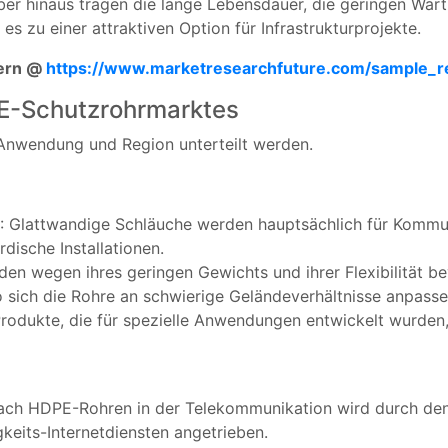
ber hinaus tragen die lange Lebensdauer, die geringen Wart
es zu einer attraktiven Option für Infrastrukturprojekte.
dern @
https://www.marketresearchfuture.com/sample_
E-Schutzrohrmarktes
Anwendung und Region unterteilt werden.
: Glattwandige Schläuche werden hauptsächlich für Komm
irdische Installationen.
rden wegen ihres geringen Gewichts und ihrer Flexibilität b
wo sich die Rohre an schwierige Geländeverhältnisse anpass
rodukte, die für spezielle Anwendungen entwickelt wurden, 
nach HDPE-Rohren in der Telekommunikation wird durch den
eits-Internetdiensten angetrieben.