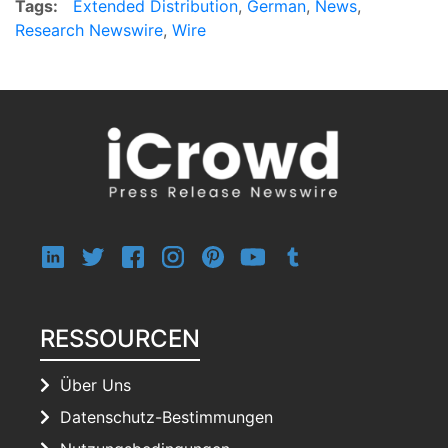
Tags:
Extended Distribution
,
German
,
News
,
Research Newswire
,
Wire
RESSOURCEN
Über Uns
Datenschutz-Bestimmungen