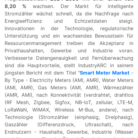
8,20 %
wachsen. Der Markt für intelligente
Stromzähler wächst schnell, da die Nachfrage nach
Energieeffizienz und Echtzeitdaten steigt.
Innovationen in der Technologie, regulatorische
Unterstützung und ein wachsendes Bewusstsein für
Ressourcenmanagement treiben die Akzeptanz in
Privathaushalten, Gewerbe und Industrie voran.
Verbesserte Datengenauigkeit und Fernüberwachung
sind die Hauptvorteile, stellt IndustryARC in seinem
jüngsten Bericht mit dem Titel "
Smart Meter Market
-
By Type - Electricity Meters (AMI, AMR), Water Meters
(AMI, AMR), Gas Meters (AMI, AMR), Wärmezähler
(AMR, AMI), nach Konnektivität (verdrahtet, drahtlos
(RF Mesh, Zigbee, Sigfox, NB-IoT, zellular, LTE-M,
LoRaWaN, WiMAX, Wireless M-Bus, andere), nach
Technologie (Stromzähler (einphasig, Dreiphasig),
Gaszähler (Differenzdruck, Ultraschall), nach
Endnutzern - Haushalte, Gewerbe, Industrie (Wasser