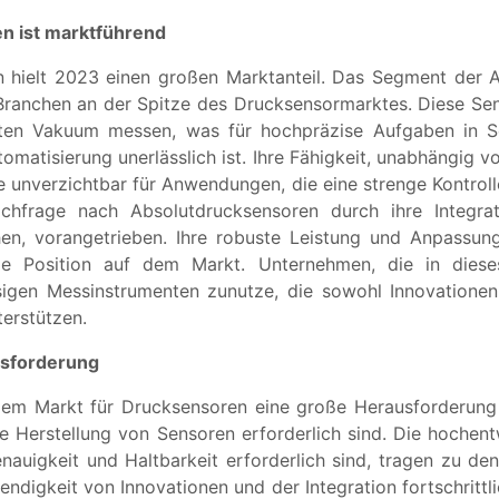
n ist marktführend
hielt 2023 einen großen Marktanteil. Das Segment der A
Branchen an der Spitze des Drucksensormarktes. Diese Sen
ten Vakuum messen, was für hochpräzise Aufgaben in S
utomatisierung unerlässlich ist. Ihre Fähigkeit, unabhäng
ie unverzichtbar für Anwendungen, die eine strenge Kontr
achfrage nach Absolutdrucksensoren durch ihre Integra
öhen, vorangetrieben. Ihre robuste Leistung und Anpassun
nde Position auf dem Markt. Unternehmen, die in dies
igen Messinstrumenten zunutze, die sowohl Innovationen a
erstützen.
usforderung
dem Markt für Drucksensoren eine große Herausforderung da
die Herstellung von Sensoren erforderlich sind. Die hoche
nauigkeit und Haltbarkeit erforderlich sind, tragen zu den 
endigkeit von Innovationen und der Integration fortschrittli