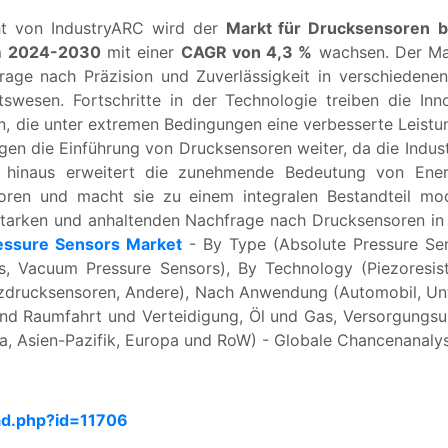
ht von IndustryARC wird der
Markt für Drucksensoren
b
m 2024-2030
mit einer
CAGR von 4,3 %
wachsen. Der Mar
ge nach Präzision und Zuverlässigkeit in verschiedenen
wesen. Fortschritte in der Technologie treiben die Inn
n, die unter extremen Bedingungen eine verbesserte Leist
igen die Einführung von Drucksensoren weiter, da die Indust
er hinaus erweitert die zunehmende Bedeutung von Ene
en und macht sie zu einem integralen Bestandteil mod
starken und anhaltenden Nachfrage nach Drucksensoren in 
essure Sensors Market
- By Type (Absolute Pressure Sen
s, Vacuum Pressure Sensors), By Technology (Piezoresist
drucksensoren, Andere), Nach Anwendung (Automobil, Unterh
und Raumfahrt und Verteidigung, Öl und Gas, Versorgung
, Asien-Pazifik, Europa und RoW) - Globale Chancenanaly
ad.php?id=11706