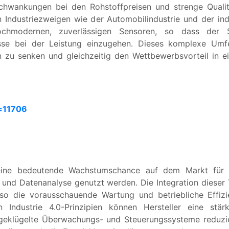
Schwankungen bei den Rohstoffpreisen und strenge Qualit
 Industriezweigen wie der Automobilindustrie und der ind
ochmodernen, zuverlässigen Sensoren, so dass der 
sse bei der Leistung einzugehen. Dieses komplexe Umfeld
n zu senken und gleichzeitig den Wettbewerbsvorteil in 
=11706
t eine bedeutende Wachstumschance auf dem Markt für D
nz und Datenanalyse genutzt werden. Die Integration diese
so die vorausschauende Wartung und betriebliche Effizi
Industrie 4.0-Prinzipien können Hersteller eine stär
usgeklügelte Überwachungs- und Steuerungssysteme reduzie