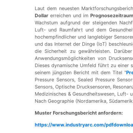
Laut dem neuesten Marktforschungsberic
Dollar
erreichen und im
Prognosezeitrau
Wachstum aufgrund der steigenden Nachfra
Luft- und Raumfahrt und dem Gesundheits
hochempfindlicher und langlebiger Sensore
und das Internet der Dinge (IoT) beschleun
die Sicherheit zu gewährleisten. Darüb
Anwendungsmöglichkeiten von Drucksensor
Dieses dynamische Umfeld führt zu einer 
seinem jüngsten Bericht mit dem Titel "
Pr
Pressure Sensors, Sealed Pressure Sensor
Sensors, Optische Drucksensoren, Resonanz
Medizinisches & Gesundheitswesen, Luft- 
Nach Geographie (Nordamerika, Südamerika
Muster Forschungsbericht anfordern:
https://www.industryarc.com/pdfdownlo