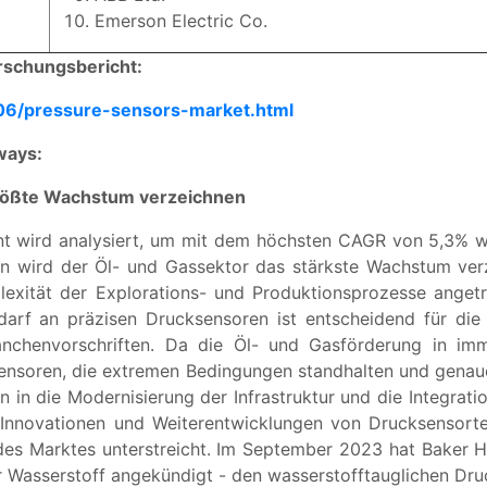
Emerson Electric Co.
rschungsbericht:
06/pressure-sensors-market.html
ways:
größte Wachstum verzeichnen
t wird analysiert, um mit dem höchsten CAGR von 5,3% 
n wird der Öl- und Gassektor das stärkste Wachstum ver
ität der Explorations- und Produktionsprozesse angetrie
arf an präzisen Drucksensoren ist entscheidend für die G
ranchenvorschriften. Da die Öl- und Gasförderung in i
sensoren, die extremen Bedingungen standhalten und genau
n in die Modernisierung der Infrastruktur und die Integratio
i Innovationen und Weiterentwicklungen von Drucksensorte
des Marktes unterstreicht. Im September 2023 hat Baker H
ür Wasserstoff angekündigt - den wasserstofftauglichen Dr