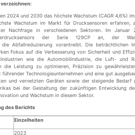
 verzeichnen:
hen 2024 und 2030 das höchste Wachstum (CAGR 4,6%) im 
öchste Wachstum im Markt für Drucksensoren erfahren, 
ster Nachfrage in verschiedenen Sektoren. Im Januar
serdrucksensors der Serie 129CP an, der Wasserv
ie Abfallreduzierung vorantreibt. Die beträchtlichen Inv
en Fokus auf die Verbesserung von Sicherheit und Effizien
lindustrien wie die Automobilindustrie, die Luft- und R
 die Leistung zu optimieren, Präzision zu gewährleisten
nz führender Technologieunternehmen und eine gut ausgebau
ten und vernetzten Geräten sowie der steigende Bedarf
erikas bei der Gestaltung der zukünftigen Entwicklung 
Innovation und Wachstum in diesem Sektor.
g des Berichts
Einzelheiten
2023