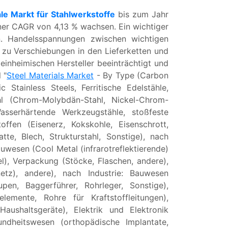
le Markt für Stahlwerkstoffe
bis zum Jahr
ner CAGR von 4,13 % wachsen. Ein wichtiger
n. Handelsspannungen zwischen wichtigen
 zu Verschiebungen in den Lieferketten und
einheimischen Hersteller beeinträchtigt und
 "
Steel Materials Market
- By Type (Carbon
Stainless Steels, Ferritische Edelstähle,
ahl (Chrom-Molybdän-Stahl, Nickel-Chrom-
asserhärtende Werkzeugstähle, stoßfeste
toffen (Eisenerz, Kokskohle, Eisenschrott,
te, Blech, Strukturstahl, Sonstige), nach
wesen (Cool Metal (infrarotreflektierende)
l), Verpackung (Stöcke, Flaschen, andere),
netz), andere), nach Industrie: Bauwesen
upen, Baggerführer, Rohrleger, Sonstige),
lemente, Rohre für Kraftstoffleitungen),
aushaltsgeräte), Elektrik und Elektronik
undheitswesen (orthopädische Implantate,