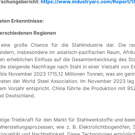
orschungsbericht:
https://www.industryarc.com/Report/1
gsten Erkenntnisse:
verschiedenen Regionen
 eine große Chance für die Stahlindustrie dar. Die rasc
ändern, insbesondere im asiatisch-pazifischen Raum, Afri
en erheblichen Einfluss auf die Gesamtentwicklung des S
 die steigende Nachfrage nach Stahl in einer Vielzahl von 
 bis November 2023 1715,12 Millionen Tonnen, was ein ger
Daten der World Steel Association. Im November 2023 lag 
 Vorjahr entspricht. China führte die Produktion mit 952,
nd Deutschland.
htige Triebkraft für den Markt für Stahlwerkstoffe und bee
erstellungsprozessen, wie z. B. Elektrolichtbogenöfen, S
ktqualität und Nachhaltigkeit. Diese Technologien ermöglich