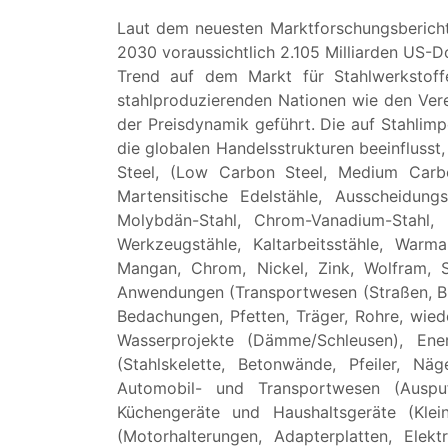
Laut dem neuesten Marktforschungsbericht,
2030 voraussichtlich 2.105 Milliarden US-
Trend auf dem Markt für Stahlwerkstoff
stahlproduzierenden Nationen wie den Vere
der Preisdynamik geführt. Die auf Stahlimp
die globalen Handelsstrukturen beeinflusst,
Steel, (Low Carbon Steel, Medium Carbon 
Martensitische Edelstähle, Ausscheidung
Molybdän-Stahl, Chrom-Vanadium-Stahl, 
Werkzeugstähle, Kaltarbeitsstähle, Warmar
Mangan, Chrom, Nickel, Zink, Wolfram, So
Anwendungen (Transportwesen (Straßen, Brü
Bedachungen, Pfetten, Träger, Rohre, wied
Wasserprojekte (Dämme/Schleusen), Energ
(Stahlskelette, Betonwände, Pfeiler, Näg
Automobil- und Transportwesen (Auspuff,
Küchengeräte und Haushaltsgeräte (Klein
(Motorhalterungen, Adapterplatten, Elek