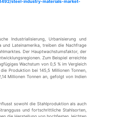
8492/steel-industry-materials-market-
he Industrialisierung, Urbanisierung und
ka und Lateinamerika, treiben die Nachfrage
tahlmarktes. Der Hauptwachstumsfaktor, der
Entwicklungsregionen. Zum Beispiel erreichte
ingfügiges Wachstum von 0,5 % im Vergleich
die Produktion bei 145,5 Millionen Tonnen,
14 Millionen Tonnen an, gefolgt von Indien
influsst sowohl die Stahlproduktion als auch
trangguss und fortschrittliche Stahlsorten,
en die Herstellung von hochfesten, leichten