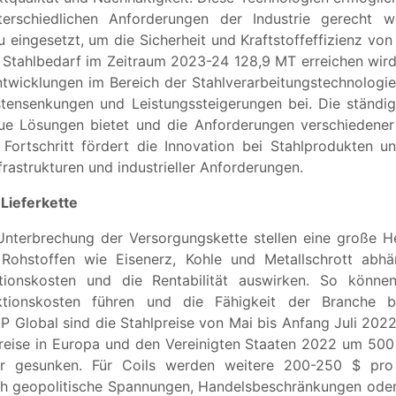
nterschiedlichen Anforderungen der Industrie gerecht
ingesetzt, um die Sicherheit und Kraftstoffeffizienz von
r Stahlbedarf im Zeitraum 2023-24 128,9 MT erreichen wir
twicklungen im Bereich der Stahlverarbeitungstechnologien
ensenkungen und Leistungssteigerungen bei. Die ständig
ue Lösungen bietet und die Anforderungen verschiedener
he Fortschritt fördert die Innovation bei Stahlprodukten
rastrukturen und industrieller Anforderungen.
Lieferkette
e Unterbrechung der Versorgungskette stellen eine große H
Rohstoffen wie Eisenerz, Kohle und Metallschrott abhä
tionskosten und die Rentabilität auswirken. So können
tionskosten führen und die Fähigkeit der Branche be
P Global sind die Stahlpreise von Mai bis Anfang Juli 2
 Preise in Europa und den Vereinigten Staaten 2022 um 500
r gesunken. Für Coils werden weitere 200-250 $ pro 
urch geopolitische Spannungen, Handelsbeschränkungen ode