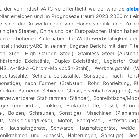
 der von IndustryARC veröffentlicht wurde, wird der
globa
Dollar erreichen und im Prognosezeitraum 2023-2030 mit ei
e sind die Auswirkungen von Handelspolitik und Zölle
inigten Staaten, China und der Europäischen Union haben
orte erhobenen Zölle haben die Wettbewerbsfähigkeit der 
 stellt IndustryARC in seinem jüngsten Bericht mit dem Titel
Steel, High Carbon Steel), Stainless Steel (Austenitic 
shärtende Edelstähle, Duplex-Edelstähle), Legierter St
HSLA-Nickel-Chrom-Molybdän-Stahl), Werkzeugstahl (W
beitsstähle, Schnellarbeitsstähle, Sonstige), nach Rohs
nstige), nach Formen (Stabstahl, Rohr, Rohrleitung, Plat
cken, Barrieren, Schienen, Gleise, Eisenbahnwaggons), Bau
erverwertbarer Stahlrahmen (Ständer), Schreibtische/Möbe
ie (erneuerbar, nuklear, Biokraftstoffe, fossil, Strom
el, Bolzen, Schrauben, Sonstige), Maschinen (Planierra
 Verkleidung/Dekor, Motor, Fahrgestell, Befestigungse
e Haushaltsgeräte, Schwarze Haushaltsgeräte, Weiße H
tronikrahmen und -chassis, Halterungen, Sonstige), Ges