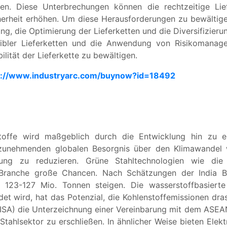
ren. Diese Unterbrechungen können die rechtzeitige Li
cherheit erhöhen. Um diese Herausforderungen zu bewältig
, die Optimierung der Lieferketten und die Diversifizieru
xibler Lieferketten und die Anwendung von Risikomanag
ilität der Lieferkette zu bewältigen.
s://www.industryarc.com/buynow?id=18492
toffe wird maßgeblich durch die Entwicklung hin zu ei
 zunehmenden globalen Besorgnis über den Klimawandel
llung zu reduzieren. Grüne Stahltechnologien wie die
 Branche große Chancen. Nach Schätzungen der India B
23-127 Mio. Tonnen steigen. Die wasserstoffbasierte 
et wird, hat das Potenzial, die Kohlenstoffemissionen dr
(ISA) die Unterzeichnung einer Vereinbarung mit dem ASEAN
ahlsektor zu erschließen. In ähnlicher Weise bieten Elektr