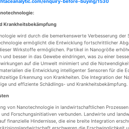
ghtaceanalytic.com/enquiry-before-buying/1530
anotechnologie:
und Krankheitsbekämpfung
hnologie wird durch die bemerkenswerte Verbesserung der
chnologie ermöglicht die Entwicklung fortschrittlicher Abg
g dieser Wirkstoffe ermöglichen. Partikel in Nanogröße erh
en und besser in das Gewebe eindringen, was zu einer bes
uswirkungen auf die Umwelt minimiert und die Notwendigke
materialien die Entwicklung intelligenter Sensoren für die
hzeitige Erkennung von Krankheiten. Die Integration der Na
tige und effiziente Schädlings- und Krankheitsbekämpfung.
sten
 von Nanotechnologie in landwirtschaftlichen Prozessen is
ien und Forschungsinitiativen verbunden. Landwirte und lan
 finanzielle Hindernisse, die eine breite Integration ersc
räzisionslandwirtschaft erschweren die Erschwinglichkeit u