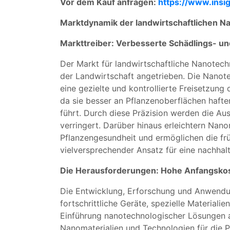
Vor dem Kauf anfragen:
https://www.insi
Marktdynamik der landwirtschaftlichen N
Markttreiber: Verbesserte Schädlings- 
Der Markt für landwirtschaftliche Nanotec
der Landwirtschaft angetrieben. Die Nanote
eine gezielte und kontrollierte Freisetzun
da sie besser an Pflanzenoberflächen haft
führt. Durch diese Präzision werden die A
verringert. Darüber hinaus erleichtern Nano
Pflanzengesundheit und ermöglichen die frü
vielversprechender Ansatz für eine nachhal
Die Herausforderungen: Hohe Anfangsko
Die Entwicklung, Erforschung und Anwendung
fortschrittliche Geräte, spezielle Material
Einführung nanotechnologischer Lösungen auf
Nanomaterialien und Technologien für die P