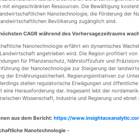
e mit eingeschränkten Ressourcen. Die Bewältigung kosten
landwirtschaftlichen Nanotechnologie, die Förderung der Na
landwirtschaftlichen Bevölkerung zugänglich sind.
er höchsten CAGR während des Vorhersagezeitraums wac
chaftliche Nanotechnologie erfährt ein dynamisches Wachst
Landwirtschaft angetrieben wird. Die Region profitiert von 
ungen für Pflanzenschutz, Nährstoffzufuhr und Präzisionsl
nführung der Nanotechnologie zur Steigerung der landwirtsc
g der Ernährungssicherheit. Regierungsinitiativen zur Unt
llerdings stellen regulatorische Erwägungen und öffentlic
 eine Herausforderung dar. Insgesamt lebt der nordamerika
wischen Wissenschaft, Industrie und Regierung und ebnet 
ionen aus dem Bericht:
https://www.insightaceanalytic.c
chaftliche Nanotechnologie -