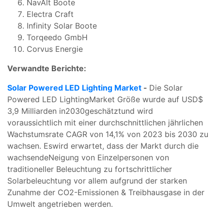
NavAlt Boote
Electra Craft
Infinity Solar Boote
Torqeedo GmbH
Corvus Energie
Verwandte Berichte:
Solar Powered LED Lighting Market
-
Die
Solar
Powered LED Lighting
Market Größe wurde auf USD$
3,9 Milliarden
in2030
geschätzt
und wird
voraussichtlich mit einer durchschnittlichen jährlichen
Wachstumsrate CAGR von 14,1% von 2023 bis 2030 zu
wachsen.
Es
wird erwartet, dass der Markt durch die
wachsende
Neigung von Einzelpersonen von
traditioneller Beleuchtung zu fortschrittlicher
Solarbeleuchtung vor allem aufgrund der starken
Zunahme der CO2-Emissionen & Treibhausgase in der
Umwelt
angetrieben werden
.