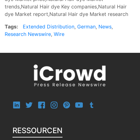
trends,Natural Hair dye Key companies,Natural Hair
dye Market report,Natural Hair dye Market research
Tags:
Extended Distribution
,
German
,
News
,
Research Newswire
,
Wire
RESSOURCEN