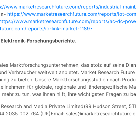
s://www.marketresearchfuture.com/reports/industrial-mai
en-
https://www.marketresearchfuture.com/reports/iot-co
https://www.marketresearchfuture.com/reports/ac-dc-pow
future.com/reports/io-link-market-11897
Elektronik-Forschungsberichte.
ales Marktforschungsunternehmen, das stolz auf seine Diens
d Verbraucher weltweit anbietet. Market Research Future h
hung zu bieten. Unsere Marktforschungsstudien nach Produk
ilnehmern für globale, regionale und länderspezifische M
mehr zu tun, was ihnen hilft, ihre wichtigsten Fragen zu b
s Research and Media Private Limited)99 Hudson Street, 5
 44 2035 002 764 (UK)Email:
sales@marketresearchfuture.