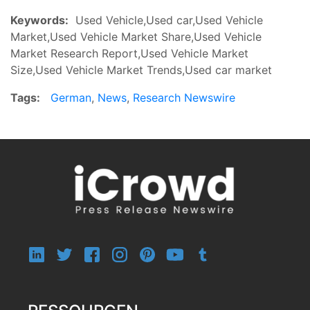
Keywords:
Used Vehicle,Used car,Used Vehicle
Market,Used Vehicle Market Share,Used Vehicle
Market Research Report,Used Vehicle Market
Size,Used Vehicle Market Trends,Used car market
Tags:
German
,
News
,
Research Newswire