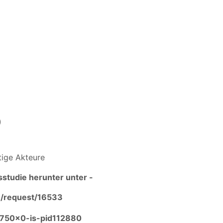
)
tige Akteure
studie herunter unter -
m/request/16533