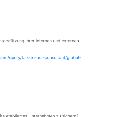
nterstützung Ihrer internen und externen
com/query/talk-to-our-consultant/global-
its etabliertes Unternehmen zu sichern?