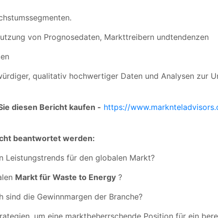
Wachstumssegmenten.
 Nutzung von Prognosedaten, Markttreibern undtendenzen
ten
würdiger, qualitativ hochwertiger Daten und Analysen zur U
ie diesen Bericht kaufen -
https://www.marknteladvisors.
richt beantwortet werden:
en Leistungstrends für den globalen Markt?
alen
Markt für Waste to Energy
?
ch sind die Gewinnmargen der Branche?
ategien, um eine marktbeherrschende Position für ein bere