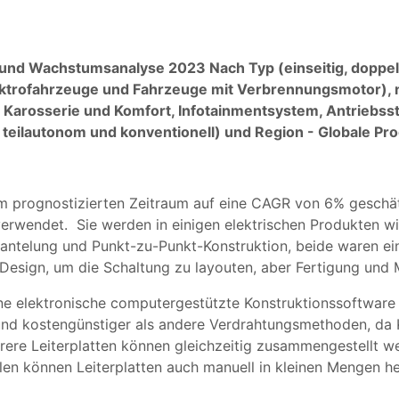
nd Wachstumsanalyse 2023 Nach Typ (einseitig, doppels
lektrofahrzeuge und Fahrzeuge mit Verbrennungsmotor),
Karosserie und Komfort, Infotainmentsystem, Antriebs
eilautonom und konventionell) und Region - Globale Pr
im prognostizierten Zeitraum auf eine CAGR von 6% geschätz
verwendet. Sie werden in einigen elektrischen Produkten w
ntelung und Punkt-zu-Punkt-Konstruktion, beide waren einst
 Design, um die Schaltung zu layouten, aber Fertigung und
eine elektronische computergestützte Konstruktionssoftwar
er und kostengünstiger als andere Verdrahtungsmethoden, d
rere Leiterplatten können gleichzeitig zusammengestellt w
len können Leiterplatten auch manuell in kleinen Mengen h