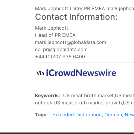
Mark Jephcott Leiter PR EMEA
mark.jephc
Contact Information:
Mark Jephcott
Head of PR EMEA
mark.jephcott@globaldata.com
cc:
pr@globaldata.com
+44 (0)207 936 6400
Keywords:
US meat broth market,US meat 
outlook,US meat broth market growth,US me
Tags:
Extended Distribution
,
German
,
Ne