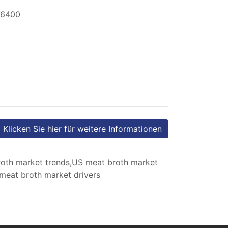
 6400
Klicken Sie hier für weitere Informationen
oth market trends,US meat broth market
meat broth market drivers