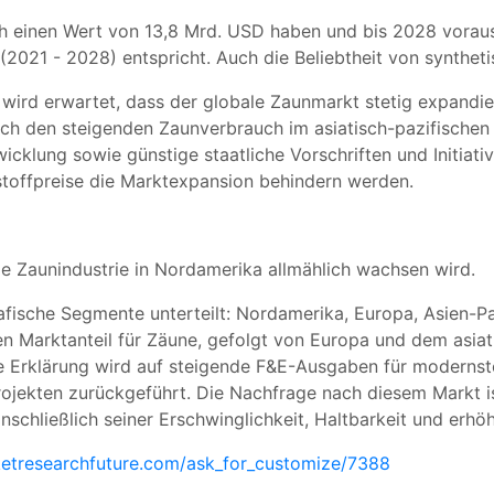
ch einen Wert von 13,8 Mrd. USD haben und bis 2028 voraus
021 - 2028) entspricht. Auch die Beliebtheit von syntheti
rd erwartet, dass der globale Zaunmarkt stetig expandiere
h den steigenden Zaunverbrauch im asiatisch-pazifischen
wicklung sowie günstige staatliche Vorschriften und Initiati
toffpreise die Marktexpansion behindern werden.
e Zaunindustrie in Nordamerika allmählich wachsen wird.
fische Segmente unterteilt: Nordamerika, Europa, Asien-Pa
n Marktanteil für Zäune, gefolgt von Europa und dem asiat
ie Erklärung wird auf steigende F&E-Ausgaben für modernst
jekten zurückgeführt. Die Nachfrage nach diesem Markt is
chließlich seiner Erschwinglichkeit, Haltbarkeit und erhöh
etresearchfuture.com/ask_for_customize/7388