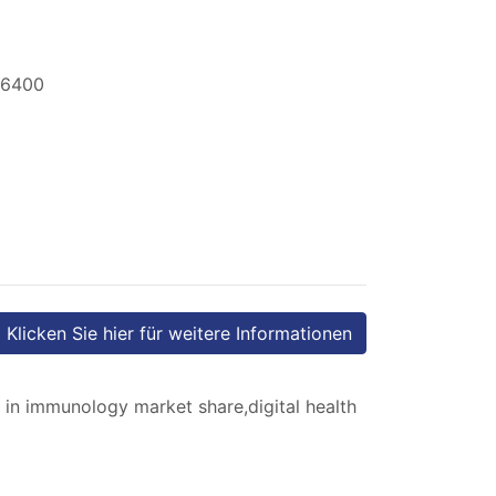
 6400
Klicken Sie hier für weitere Informationen
h in immunology market share,digital health