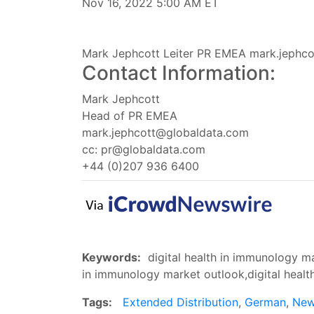
Nov 16, 2022 5:00 AM ET
Mark Jephcott Leiter PR EMEA
mark.jephc
Contact Information:
Mark Jephcott
Head of PR EMEA
mark.jephcott@globaldata.com
cc:
pr@globaldata.com
+44 (0)207 936 6400
Keywords:
digital health in immunology mar
in immunology market outlook,digital heal
Tags:
Extended Distribution
,
German
,
Ne