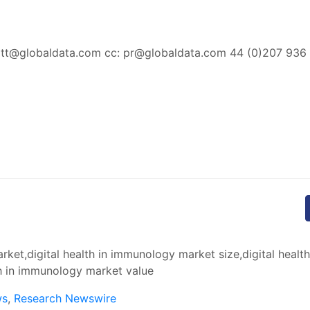
ott@globaldata.com
cc:
pr@globaldata.com
44 (0)207 936
ket,digital health in immunology market size,digital healt
th in immunology market value
ws
,
Research Newswire