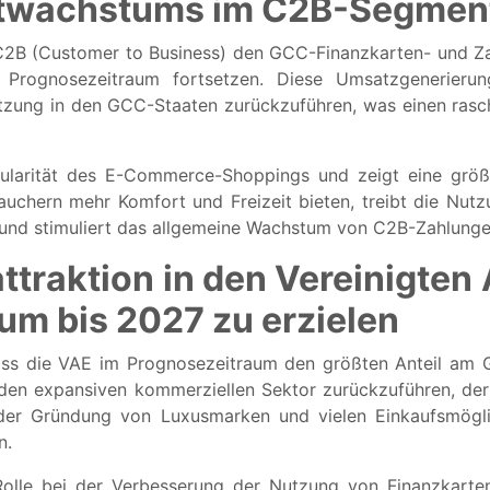
ktwachstums im C2B-Segmen
 C2B (Customer to Business) den GCC-Finanzkarten- und Za
Prognosezeitraum fortsetzen. Diese Umsatzgenerieru
zung in den GCC-Staaten zurückzuführen, was einen rasc
pularität des E-Commerce-Shoppings und zeigt eine grö
chern mehr Komfort und Freizeit bieten, treibt die Nutzu
und stimuliert das allgemeine Wachstum von C2B-Zahlunge
ttraktion in den Vereinigten
m bis 2027 zu erzielen
dass die VAE im Prognosezeitraum den größten Anteil am 
den expansiven kommerziellen Sektor zurückzuführen, der 
der Gründung von Luxusmarken und vielen Einkaufsmöglic
n.
 Rolle bei der Verbesserung der Nutzung von Finanzkarte