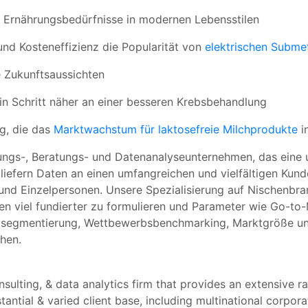
Ernährungsbedürfnisse in modernen Lebensstilen
und Kosteneffizienz die Popularität von
elektrischen Subme
 Zukunftsaussichten
Ein Schritt näher an einer besseren Krebsbehandlung
g, die das
Marktwachstum für laktosefreie Milchprodukte
in
ungs-, Beratungs- und Datenanalyseunternehmen, das eine u
 liefern Daten an einen umfangreichen und vielfältigen Kun
 und Einzelpersonen. Unsere Spezialisierung auf Nischenb
ien viel fundierter zu formulieren und Parameter wie Go-t
tsegmentierung, Wettbewerbsbenchmarking, Marktgröße un
ehen.
sulting, & data analytics firm that provides an extensive r
tantial & varied client base, including multinational corpora