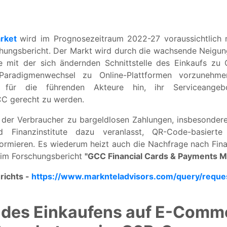
rket
wird im Prognosezeitraum 2022-27 voraussichtlich 
chungsbericht. Der Markt wird durch die wachsende Neigun
ie mit der sich ändernden Schnittstelle des Einkaufs zu
n Paradigmenwechsel zu Online-Plattformen vorzuneh
ten für die führenden Akteure hin, ihr Serviceang
C gerecht zu werden.
 der Verbraucher zu bargeldlosen Zahlungen, insbesondere
nd Finanzinstitute dazu veranlasst, QR-Code-basiert
formieren. Es wiederum heizt auch die Nachfrage nach Fin
 im Forschungsbericht
"GCC Financial Cards & Payments M
richts -
https://www.marknteladvisors.com/query/reque
des Einkaufens auf E-Comm