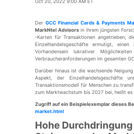
Oct 20, 2022 9:00 AM ET
Der
GCC Financial Cards & Payments Ma
MarkNtel Advisors
in ihrem jüngsten Fors
-Karten für Transaktionen angetrieben, d
Einzelhandelsgeschäfte ermutigt, eine
Vorhandensein lukrativer Möglichkei
Verbraucheranforderungen im gesamten GC
Darüber hinaus ist die wachsende Neigung
Aspekt, der Einzelhandelsgeschäfte u
Transaktionsmodell für Menschen zu trans
zum Marktwachstum bis 2027 bei, heißt es
Zugriff auf ein Beispielexemplar dieses Be
market.html
Hohe Durchdringung 