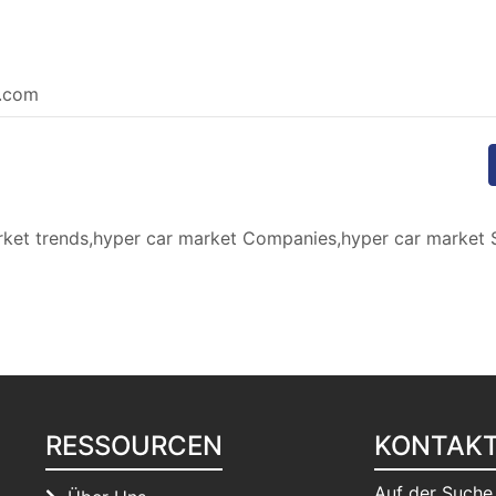
e.com
ket trends,hyper car market Companies,hyper car market S
RESSOURCEN
KONTAK
Auf der Suche