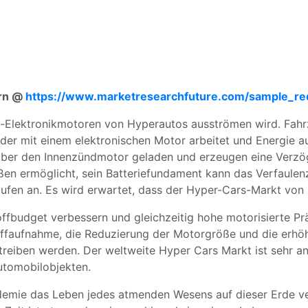
ern @
https://www.marketresearchfuture.com/sample_r
id-Elektronikmotoren von Hyperautos ausströmen wird. Fah
er mit einem elektronischen Motor arbeitet und Energie au
ber den Innenzündmotor geladen und erzeugen eine Verzöge
ößen ermöglicht, sein Batteriefundament kann das Verfaule
Haufen an. Es wird erwartet, dass der Hyper-Cars-Markt von
fbudget verbessern und gleichzeitig hohe motorisierte Pr
offaufnahme, die Reduzierung der Motorgröße und die erhöh
reiben werden. Der weltweite Hyper Cars Markt ist sehr an
tomobilobjekten.
ndemie das Leben jedes atmenden Wesens auf dieser Erde ve