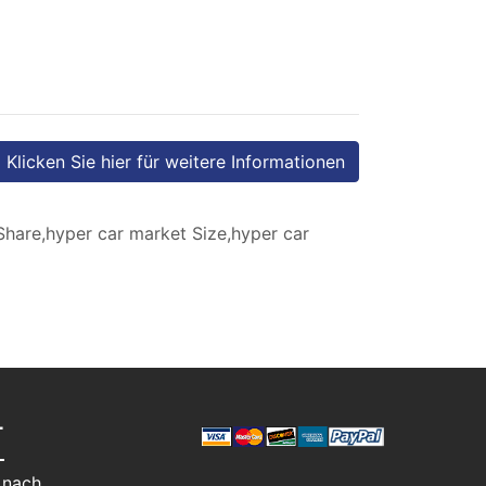
Klicken Sie hier für weitere Informationen
hare,hyper car market Size,hyper car
T
 nach