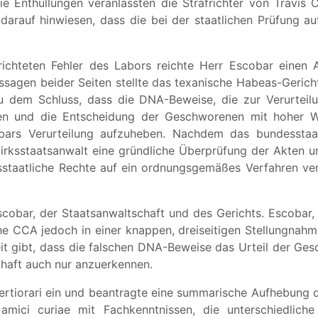
ie Enthüllungen veranlassten die Strafrichter von Travis
e darauf hinwiesen, dass die bei der staatlichen Prüfung
chteten Fehler des Labors reichte Herr Escobar einen 
agen beider Seiten stellte das texanische Habeas-Gerich
u dem Schluss, dass die DNA-Beweise, die zur Verurtei
ren und die Entscheidung der Geschworenen mit hoher Wa
bars Verurteilung aufzuheben. Nachdem das bundesstaat
irksstaatsanwalt eine gründliche Überprüfung der Akten 
sstaatliche Rechte auf ein ordnungsgemäßes Verfahren ve
obar, der Staatsanwaltschaft und des Gerichts. Escobar, 
e CCA jedoch in einer knappen, dreiseitigen Stellungnahme
it gibt, dass die falschen DNA-Beweise das Urteil der Ge
chaft auch nur anzuerkennen.
Certiorari ein und beantragte eine summarische Aufhebung d
mici curiae mit Fachkenntnissen, die unterschiedliche