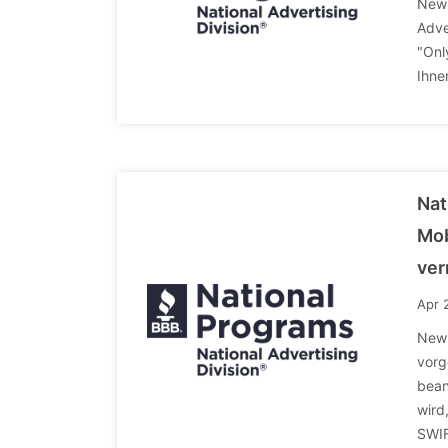
New 
Adve
"Onl
Ihne
Nat
Mob
ver
Apr 
New 
vorg
bean
wird
SWIF