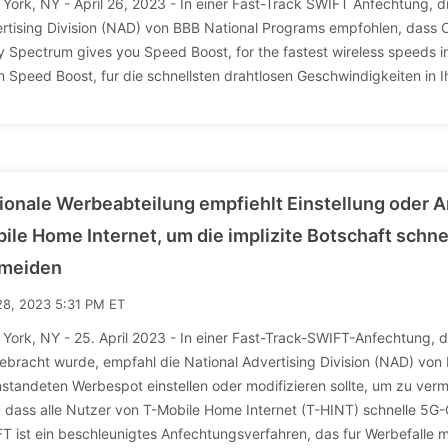
York, NY - April 26, 2023 - In einer Fast-Track SWIFT Anfechtung, di
rtising Division (NAD) von BBB National Programs empfohlen, dass 
y Spectrum gives you Speed Boost, for the fastest wireless speeds i
n Speed Boost, fur die schnellsten drahtlosen Geschwindigkeiten in I
ionale Werbeabteilung empfiehlt Einstellung oder 
ile Home Internet, um die implizite Botschaft schn
meiden
28, 2023 5:31 PM ET
York, NY - 25. April 2023 - In einer Fast-Track-SWIFT-Anfechtung, d
ebracht wurde, empfahl die National Advertising Division (NAD) von
standeten Werbespot einstellen oder modifizieren sollte, um zu verme
, dass alle Nutzer von T-Mobile Home Internet (T-HINT) schnelle 5G-
T ist ein beschleunigtes Anfechtungsverfahren, das fur Werbefalle m