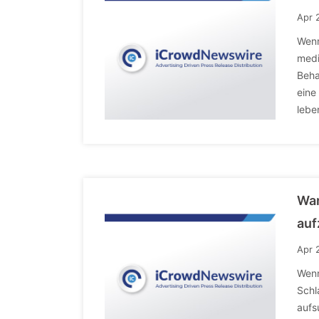
Apr 
Wenn
medi
Beha
eine
lebe
War
auf
Apr 
Wenn
Schl
aufs