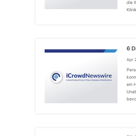
die 
Klin
6 D
Apr 
Pers
konn
ein 
Unab
bevo