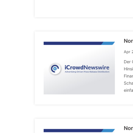
Nor
Apr 
Der 
Hins
Fina
Scha
einfa
Nor