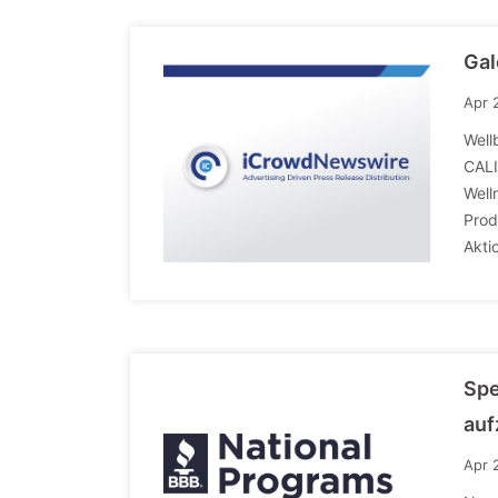
Gal
Apr 
Well
CALI
Well
Prod
Akti
Spe
auf
Apr 