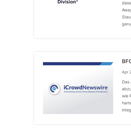
dass
Away
Stau
geru
BFG
Apr 
Das 
abzu
wie 
hart
inte