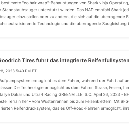
 bestimmte "no hair wrap"-Behauptungen von SharkNinja Operating, 
 Standstaubsauger unterstutzt wurden. Das NAD empfahl Shark jed
bsauger einzustellen oder zu andern, die sich auf die uberragende 
chsneutralisierende Technologie und die uberragende Saugleistung 
oodrich Tires fuhrt das integrierte Reifenfullsystem
28, 2023 5:40 PM ET
Aufpumpsystem ermoglicht es dem Fahrer, wahrend der Fahrt auf 
lassen Die Technologie ermoglicht es dem Fahrer, Strase, Felsen, I
Rallye Dakar und Ultra4 Racing GREENVILLE, S.C. April 26, 2023 - BFGo
este Terrain her - vom Wustenrennen bis zum Felsenklettern. Mit BFG
grierten Reifendrucksystem, das es Off-Road-Fahrern ermoglicht, ihr