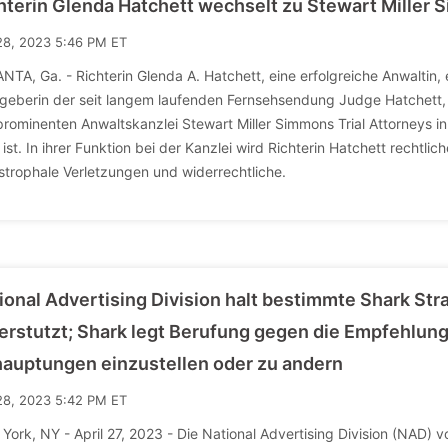
hterin Glenda Hatchett wechselt zu Stewart Miller 
28, 2023 5:46 PM ET
NTA, Ga. - Richterin Glenda A. Hatchett, eine erfolgreiche Anwaltin,
geberin der seit langem laufenden Fernsehsendung Judge Hatchett, die 
prominenten Anwaltskanzlei Stewart Miller Simmons Trial Attorneys in
g ist. In ihrer Funktion bei der Kanzlei wird Richterin Hatchett recht
strophale Verletzungen und widerrechtliche.
ional Advertising Division halt bestimmte Shark S
erstutzt; Shark legt Berufung gegen die Empfehlun
auptungen einzustellen oder zu andern
28, 2023 5:42 PM ET
York, NY - April 27, 2023 - Die National Advertising Division (NAD) v