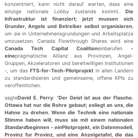
konzentriert, kann nicht darauf warten, dass eine
einzige nationale Lobby zustande kommt.
Die
Infrastruktur ist finanziert; jetzt mussen sich
Grunder, Angels und Betreiber selbst organisieren
,
um sie in Unternehmensgrundungen und Arbeitsplatze
umzusetzen. Canada Flowthrough Shares wird eine
Canada Tech Capital Coalition
einberufen
-
eine
pragmatische Allianz aus Provinzen, Angel-
Gruppen, Akzeleratoren und bereitwilligen Institutionen
-, um das
FTS-for-Tech-Pilotprojekt
in allen Landern
zu standardisieren und gemeinsame, offene KPIs zu
veroffentlichen.
sagte
David E. Perry
: "
Der Geist ist aus der Flasche.
Ottawa hat nur die Rohre gebaut; es
liegt an uns, die
Hahne zu drehen. Wenn die Technik eine nationale
Stimme haben will, muss sie mit einem nationalen
Standard
beginnen
- ein
Pilotprojekt, ein Datenmodell,
Provinz fur Provinz, und eine Anzeigetafel, die das