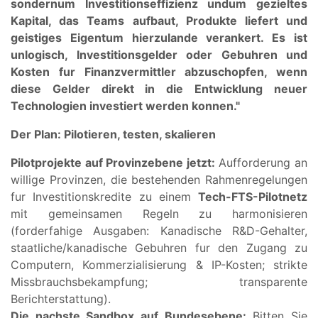
sondern
um Investitionseffizienz und
um gezieltes
Kapital, das Teams aufbaut, Produkte liefert und
geistiges Eigentum hierzulande verankert. Es ist
unlogisch, Investitionsgelder oder Gebuhren und
Kosten fur Finanzvermittler abzuschopfen, wenn
diese Gelder direkt in die Entwicklung neuer
Technologien investiert werden konnen."
Der Plan: Pilotieren, testen, skalieren
Pilotprojekte auf Provinzebene jetzt:
Aufforderung an
willige Provinzen, die bestehenden Rahmenregelungen
fur Investitionskredite zu einem
Tech-FTS-Pilotnetz
mit gemeinsamen Regeln zu harmonisieren
(forderfahige Ausgaben: Kanadische R&D-Gehalter,
staatliche/kanadische Gebuhren fur den Zugang zu
Computern, Kommerzialisierung & IP-Kosten; strikte
Missbrauchsbekampfung; transparente
Berichterstattung).
Die nachste Sandbox auf Bundesebene:
Bitten Sie