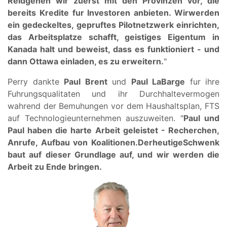
Reid
gehen wir zuerst mit den Provinzen vor, die
bereits Kredite fur Investoren anbieten. Wir
werden
ein gedeckeltes, gepruftes Pilotnetzwerk einrichten,
das Arbeitsplatze schafft, geistiges Eigentum in
Kanada halt und beweist, dass es funktioniert - und
dann Ottawa einladen, es zu erweitern.
"
Perry dankte
Paul Brent
und
Paul LaBarge
fur ihre
Fuhrungsqualitaten und ihr Durchhaltevermogen
wahrend der Bemuhungen vor dem Haushaltsplan, FTS
auf Technologieunternehmen auszuweiten. "
Paul und
Paul haben die harte Arbeit geleistet - Recherchen,
Anrufe, Aufbau von Koalitionen.
Der
heutige
Schwenk
baut auf dieser Grundlage auf, und wir
werden die
Arbeit zu Ende bringen.