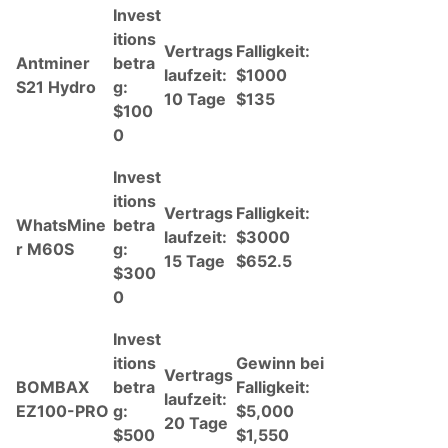
Invest
itions
Vertrags
Falligkeit:
Antminer
betra
laufzeit:
$1000
S21 Hydro
g:
10 Tage
$135
$100
0
Invest
itions
Vertrags
Falligkeit:
WhatsMine
betra
laufzeit:
$3000
r M60S
g:
15 Tage
$652.5
$300
0
Invest
itions
Gewinn bei
Vertrags
BOMBAX
betra
Falligkeit:
laufzeit:
EZ100-PRO
g:
$5,000
20 Tage
$500
$1,550