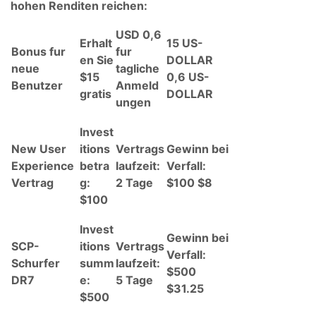
hohen Renditen reichen:
USD 0,6
Erhalt
15 US-
Bonus fur
fur
en Sie
DOLLAR
neue
tagliche
$15
0,6 US-
Benutzer
Anmeld
gratis
DOLLAR
ungen
Invest
New User
itions
Vertrags
Gewinn bei
Experience
betra
laufzeit:
Verfall:
Vertrag
g:
2 Tage
$100 $8
$100
Invest
Gewinn bei
SCP-
itions
Vertrags
Verfall:
Schurfer
summ
laufzeit:
$500
DR7
e:
5 Tage
$31.25
$500