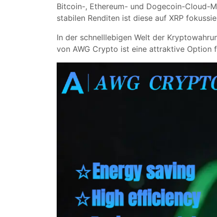
Bitcoin-, Ethereum- und Dogecoin-Cloud-Min
stabilen Renditen ist diese auf XRP fokussi
In der schnelllebigen Welt der Kryptowahru
von AWG Crypto ist eine attraktive Option 