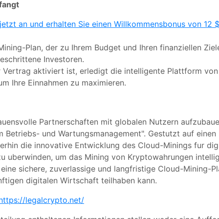
fangt
 jetzt an und erhalten Sie einen Willkommensbonus von 12
Mining-Plan, der zu Ihrem Budget und Ihren finanziellen Zi
eschrittene Investoren.
 Vertrag aktiviert ist, erledigt die intelligente Plattform v
, um Ihre Einnahmen zu maximieren.
trauensvolle Partnerschaften mit globalen Nutzern aufzubau
em Betriebs- und Wartungsmanagement". Gestutzt auf einen 
iterhin die innovative Entwicklung des Cloud-Minings fur d
 uberwinden, um das Mining von Kryptowahrungen intellig
 eine sichere, zuverlassige und langfristige Cloud-Mining-P
tigen digitalen Wirtschaft teilhaben kann.
https://legalcrypto.net/