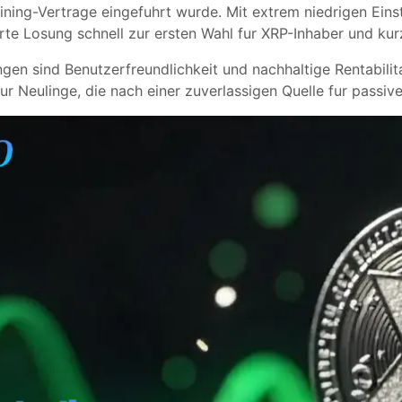
ing-Vertrage eingefuhrt wurde. Mit extrem niedrigen Einst
erte Losung schnell zur ersten Wahl fur XRP-Inhaber und kur
ngen sind Benutzerfreundlichkeit und nachhaltige Rentabili
fur Neulinge, die nach einer zuverlassigen Quelle fur pass