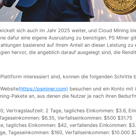
ickelt sich auch im Jahr 2025 weiter, und Cloud Mining ble
e dafur eine eigene Ausrustung zu benotigen. PS Miner gib
hlungen basierend auf ihrem Anteil an dieser Leistung zu e
ien hervor, die angeblich darauf ausgelegt sind, die Rendi
lattform interessiert sind, konnen die folgenden Schritte 
-Website
(https://psminer.com)
besuchen und ein Konto mit ih
ning-Pakete an, aus denen die Nutzer je nach ihren Bedurf
00, Vertragslaufzeit: 2 Tage, tagliches Einkommen: $3.6, E
e, Tageseinkommen: $6.35, Verfallseinkommen: $500 $31.75
Tage, tagliches Einkommen: $42, verfallendes Einkommen: $
 Tage, Tageseinkommen: $160, Verfallseinkommen: $10.000 $