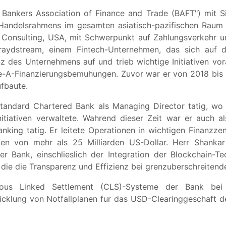
r Bankers Association of Finance and Trade (BAFT") mit Si
Handelsrahmens im gesamten asiatisch-pazifischen Raum l
s Consulting, USA, mit Schwerpunkt auf Zahlungsverkehr 
raydstream, einem Fintech-Unternehmen, das sich auf die
nz des Unternehmens auf und trieb wichtige Initiativen vora
ie-A-Finanzierungsbemuhungen. Zuvor war er von 2018 bis 
fbaute.
andard Chartered Bank als Managing Director tatig, wo 
itiativen verwaltete. Wahrend dieser Zeit war er auch a
ng tatig. Er leitete Operationen in wichtigen Finanzzen
ten von mehr als 25 Milliarden US-Dollar. Herr Shankar 
er Bank, einschlieslich der Integration der Blockchain-
, die die Transparenz und Effizienz bei grenzuberschreiten
ous Linked Settlement (CLS)-Systeme der Bank bei u
cklung von Notfallplanen fur das USD-Clearinggeschaft de