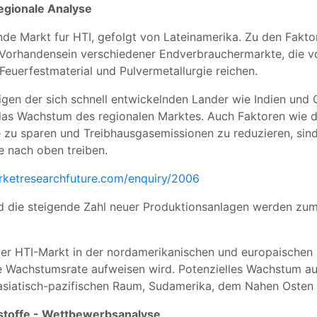
egionale Analyse
ende Markt fur HTI, gefolgt von Lateinamerika. Zu den Fakt
Vorhandensein verschiedener Endverbrauchermarkte, die vo
Feuerfestmaterial und Pulvermetallurgie reichen.
gen der sich schnell entwickelnden Lander wie Indien und 
t das Wachstum des regionalen Marktes. Auch Faktoren wie 
zu sparen und Treibhausgasemissionen zu reduzieren, sind 
e nach oben treiben.
rketresearchfuture.com/enquiry/2006
d die steigende Zahl neuer Produktionsanlagen werden z
 der HTI-Markt in der nordamerikanischen und europaischen
me Wachstumsrate aufweisen wird. Potenzielles Wachstum au
siatisch-pazifischen Raum, Sudamerika, dem Nahen Osten &
stoffe - Wettbewerbsanalyse