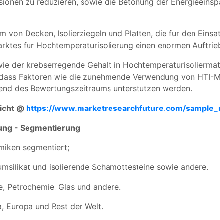
ionen zu reduzieren, sowie die Betonung der Energieeinspa
m von Decken, Isolierziegeln und Platten, die fur den Eins
ktes fur Hochtemperaturisolierung einen enormen Auftrie
 wie der krebserregende Gehalt in Hochtemperaturisolierma
, dass Faktoren wie die zunehmende Verwendung von HTI-Mat
end des Bewertungszeitraums unterstutzen werden.
richt @
https://www.marketresearchfuture.com/sample_
rung - Segmentierung
miken segmentiert;
umsilikat und isolierende Schamottesteine sowie andere.
ie, Petrochemie, Glas und andere.
, Europa und Rest der Welt.