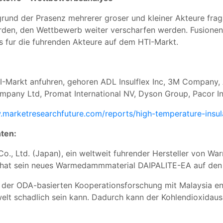
und der Prasenz mehrerer groser und kleiner Akteure fragm
werden, den Wettbewerb weiter verscharfen werden. Fusione
s fur die fuhrenden Akteure auf dem HTI-Markt.
I-Markt anfuhren, gehoren ADL Insulflex Inc, 3M Company,
 Company Ltd, Promat International NV, Dyson Group, Pacor In
.marketresearchfuture.com/reports/high-temperature-insu
hten:
Co., Ltd. (Japan), ein weltweit fuhrender Hersteller von 
, hat sein neues Warmedammmaterial DAIPALITE-EA auf den
der ODA-basierten Kooperationsforschung mit Malaysia en
welt schadlich sein kann. Dadurch kann der Kohlendioxidaus