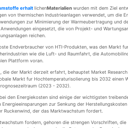
mstoffe erhalt
lichen
Materialien
wurden mit dem Ziel entw
en von thermischen Industrieanlagen verwendet, um die Ener
Anwendungen zur Minimierung der Warmeubertragung und de
 Anwendungen eingesetzt, die von Projekt- und Wartungsarbe
ungsanlagen reichen.
roste Endverbraucher von HTI-Produkten, was den Markt fur
erindustrien wie die Luft- und Raumfahrt, die Automobilin
en Plattform voran.
, die der Markt derzeit erfahrt, behauptet Market Research
globale Markt fur Hochtemperaturisolierung bis 2032 einen 
rognosezeitraum (2023 - 2032).
 bei den Energiekosten sind einige der wichtigsten treiben
ch Energieeinsparungen zur Senkung der Herstellungskoste
er Ruckenwind, der das Marktwachstum fordert.
twachstum fordern, gehoren die strengen Vorschriften, die