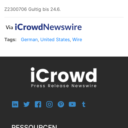
Z2300706 Gultig bis 24.6.
Tags:
German
,
United States
,
Wire
RESSOURCEN