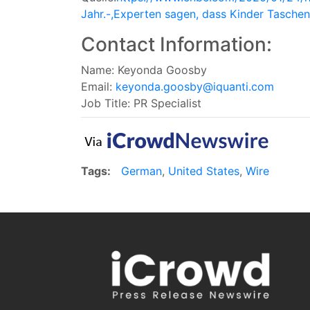
Jahr.-,Experten sagen, dass Kinder Taschen
Contact Information:
Name: Keyonda Goosby
Email:
keyonda.goosby@iquanti.com
Job Title: PR Specialist
Tags:
German
,
United States
,
Wire