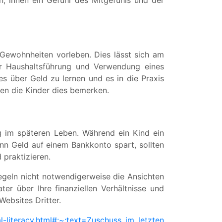
, ihnen ein Gefühl des Mitgefühls und der
e Gewohnheiten vorleben. Dies lässt sich am
er Haushaltsführung und Verwendung eines
es über Geld zu lernen und es in die Praxis
den die Kinder dies bemerken.
lg im späteren Leben. Während ein Kind ein
nn Geld auf einem Bankkonto spart, sollten
 praktizieren.
egeln nicht notwendigerweise die Ansichten
ter über Ihre finanziellen Verhältnisse und
ebsites Dritter.
literacy.html#:~:text=Zuschuss im letzten