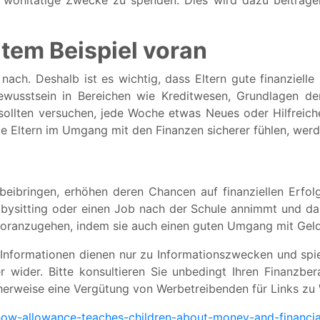
wohltätige Zwecke zu spenden. Dies wird dazu beitragen
utem Beispiel voran
nach. Deshalb ist es wichtig, dass Eltern gute finanziell
 Bewusstsein in Bereichen wie Kreditwesen, Grundlagen d
sollten versuchen, jede Woche etwas Neues oder Hilfreich
ie Eltern im Umgang mit den Finanzen sicherer fühlen, wer
 beibringen, erhöhen deren Chancen auf finanziellen Erfo
bysitting oder einen Job nach der Schule annimmt und da
 voranzugehen, indem sie auch einen guten Umgang mit Geld
n Informationen dienen nur zu Informationszwecken und spi
 wider. Bitte konsultieren Sie unbedingt Ihren Finanzbera
herweise eine Vergütung von Werbetreibenden für Links zu W
w-allowance-teaches-children-about-money-and-financial-