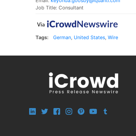
Email:
keyonda.goosby@iquanti.com
Job Title: Consultant
Tags:
German
,
United States
,
Wire