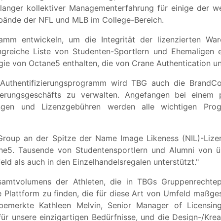
elanger kollektiver Managementerfahrung für einige der 
bände der NFL und MLB im College-Bereich.
ramm entwickeln, um die Integrität der lizenzierten War
eiche Liste von Studenten-Sportlern und Ehemaligen err
ie von Octane5 enthalten, die von Crane Authentication unt
 Authentifizierungsprogramm wird TBG auch die BrandCo
ierungsgeschäfts zu verwalten. Angefangen bei einem p
ngen und Lizenzgebühren werden alle wichtigen Prog
r Group an der Spitze der Name Image Likeness (NIL)-Liz
ne5. Tausende von Studentensportlern und Alumni von ü
d als auch in den Einzelhandelsregalen unterstützt."
samtvolumens der Athleten, die in TBGs Gruppenrechtep
ne Plattform zu finden, die für diese Art von Umfeld maßges
bemerkte Kathleen Melvin, Senior Manager of Licensi
r unsere einzigartigen Bedürfnisse, und die Design-/Kreati