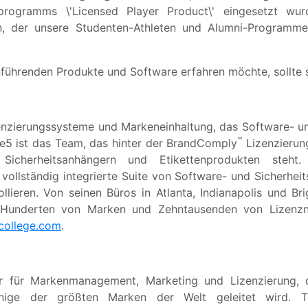
ngsprogramms \'Licensed Player Product\' eingesetzt wur
in, der unsere Studenten-Athleten und Alumni-Programm
führenden Produkte und Software erfahren möchte, sollte 
enzierungssysteme und Markeneinhaltung, das Software- un
™
ane5 ist das Team, das hinter der BrandComply
Lizenzierun
icherheitsanhängern und Etikettenprodukten steht.
ollständig integrierte Suite von Software- und Sicherhei
llieren. Von seinen Büros in Atlanta, Indianapolis und B
 Hunderten von Marken und Zehntausenden von Lizenzne
ollege.com
.
r für Markenmanagement, Marketing und Lizenzierung, 
einige der größten Marken der Welt geleitet wird. 