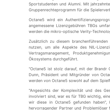
Sportstudenten und Alumni. Mit jahrzehnt
Gruppenrechteprogramm für die Spielerver
Octane5 wird ein Authentifizierungsprog
angemessene Lizenzgebühren TBGs umfangr
werden die mikro-optische Verity-Technolog
Zusätzlich zu diesem branchenführenden
nutzen, um alle Aspekte des NIL-Lizenz
Vertragsmanagement, Produktgenehmigu
Ökosystems durchgeführt.
"Octane5 ist stolz darauf, mit der Brand
Dunn, Präsident und Mitgründer von Octa
werden von Octane5 sowohl auf dem Spielfel
"Angesichts der Komplexität und des Ge
involviert sind, war es für TBG wichtig, ei
wir diese in Octane5 gefunden haben", 
hervorragender Partner und Problemlöser fü