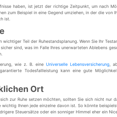
fnisse haben, ist jetzt der richtige Zeitpunkt, um nach M
nen zum Beispiel in eine Gegend umziehen, in der die von Ih
 ist.
be
ein wichtiger Teil der Ruhestandsplanung. Wenn Sie Ihr Test
t sicher sind, was im Falle Ihres unerwarteten Ablebens ge
n.
herung, wie z. B. eine
Universelle Lebensversicherung
, a
 garantierte Todesfallleistung kann eine gute Möglichke
klichen Ort
ich zur Ruhe setzen möchten, sollten Sie sich nicht nur d
e wichtig Ihnen jede einzelne davon ist. So könnte beispiel
edrigere Steuersätze oder ein sonniger Himmel eher ein Nic