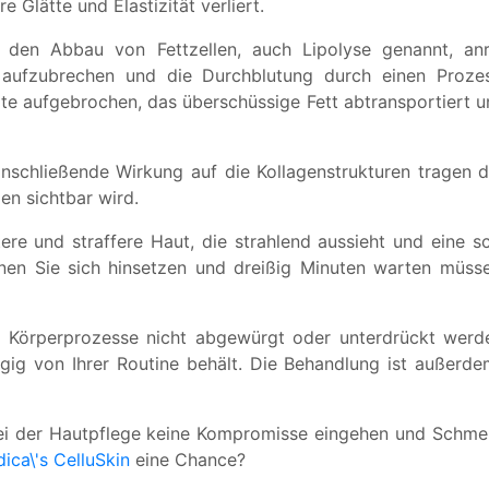
e Glätte und Elastizität verliert.
den Abbau von Fettzellen, auch Lipolyse genannt, anr
te aufzubrechen und die Durchblutung durch einen Prozes
lite aufgebrochen, das überschüssige Fett abtransportier
nschließende Wirkung auf die Kollagenstrukturen tragen da
en sichtbar wird.
tere und straffere Haut, die strahlend aussieht und eine 
nen Sie sich hinsetzen und dreißig Minuten warten müsse
en Körperprozesse nicht abgewürgt oder unterdrückt werde
ngig von Ihrer Routine behält. Die Behandlung ist außerdem
i der Hautpflege keine Kompromisse eingehen und Schmerz
ica\'s
CelluSkin
eine Chance?