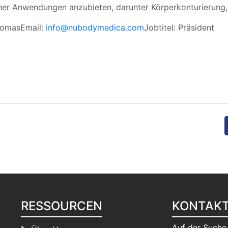
her Anwendungen anzubieten, darunter Körperkonturierung, 
tomasEmail:
info@nubodymedica.com
Jobtitel: Präsident
RESSOURCEN
KONTAK
Auf der Suche