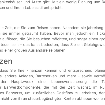
rankenhäuser und Ärzte gibt. Mit ein wenig Planung und R
sen und Ihrem Lebensstil entspricht.
ie Zeit, die Sie zum Reisen haben. Nachdem sie jahrelang
n sie immer geträumt haben. Bevor man jedoch ein Ticke
 auflisten, die Sie besuchen möchten, und sogar einen grob
teuer sein - das kann bedeuten, dass Sie ein Gleichgewi
nd einer großen Auslandsreise planen.
nzen
 dass Sie Ihre Finanzen kennen und entsprechend planen
As, andere Anlagen, Barreserven und mehr - sowie Verm
r Hauptzweck einer Lebensversicherung die Todes
er Barwertkomponente, die mit der Zeit wächst, im Ruh
des Barwerts, um zusätzlichen Cashflow zu erhalten, de
t nicht von ihren steuerbegünstigten Konten abheben wollen