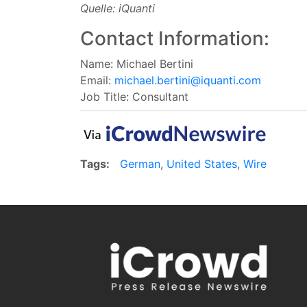
Quelle: iQuanti
Contact Information:
Name: Michael Bertini
Email:
michael.bertini@iquanti.com
Job Title: Consultant
Tags:
German
,
United States
,
Wire