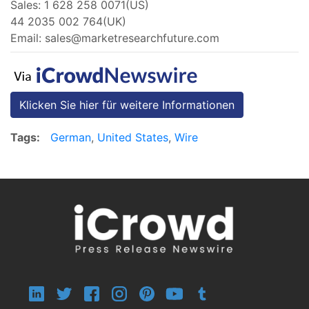
Sales: 1 628 258 0071(US)
44 2035 002 764(UK)
Email:
sales@marketresearchfuture.com
Klicken Sie hier für weitere Informationen
Tags:
German
,
United States
,
Wire