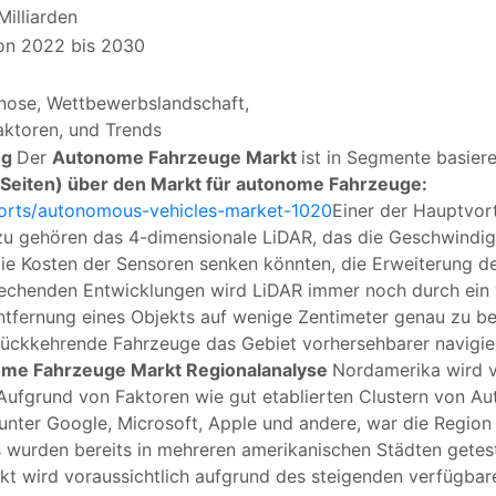
illiarden
n 2022 bis 2030
ose, Wettbewerbslandschaft,
ktoren, und Trends
ng
Der
Autonome Fahrzeuge Markt
ist in Segmente basier
 Seiten) über den Markt für autonome Fahrzeuge:
ports/autonomous-vehicles-market-1020
Einer der Hauptvort
u gehören das 4-dimensionale LiDAR, das die Geschwindigk
ie Kosten der Sensoren senken könnten, die Erweiterung de
prechenden Entwicklungen wird LiDAR immer noch durch ein
Entfernung eines Objekts auf wenige Zentimeter genau zu b
rückkehrende Fahrzeuge das Gebiet vorhersehbarer navigier
me Fahrzeuge Markt Regionalanalyse
Nordamerika wird v
 Aufgrund von Faktoren wie gut etablierten Clustern von A
nter Google, Microsoft, Apple und andere, war die Region 
urden bereits in mehreren amerikanischen Städten getestet
arkt wird voraussichtlich aufgrund des steigenden verfügb