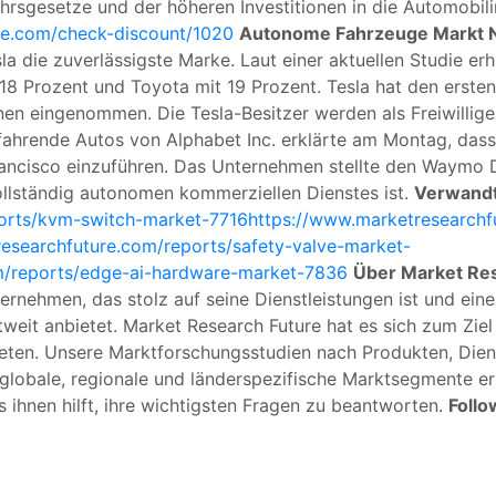
hrsgesetze und der höheren Investitionen in die Automobil
re.com/check-discount/1020
Autonome Fahrzeuge Markt 
a die zuverlässigste Marke. Laut einer aktuellen Studie er
18 Prozent und Toyota mit 19 Prozent. Tesla hat den ersten
onen eingenommen. Die Tesla-Besitzer werden als Freiwilli
fahrende Autos von Alphabet Inc. erklärte am Montag, dass 
rancisco einzuführen. Das Unternehmen stellte den Waymo D
ollständig autonomen kommerziellen Dienstes ist.
Verwandt
ports/kvm-switch-market-7716
https://www.marketresearchfu
esearchfuture.com/reports/safety-valve-market-
m/reports/edge-ai-hardware-market-7836
Über Market Re
ernehmen, das stolz auf seine Dienstleistungen ist und ein
eit anbietet. Market Research Future hat es sich zum Ziel 
eten. Unsere Marktforschungsstudien nach Produkten, Dien
globale, regionale und länderspezifische Marktsegmente e
 ihnen hilft, ihre wichtigsten Fragen zu beantworten.
Follo