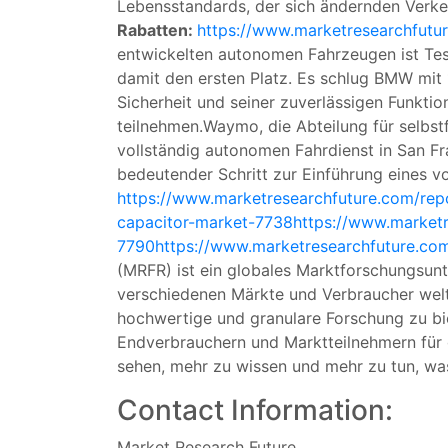
Lebensstandards, der sich ändernden Verke
Rabatten:
https://www.marketresearchfutu
entwickelten autonomen Fahrzeugen ist Tesl
damit den ersten Platz. Es schlug BMW mit 
Sicherheit und seiner zuverlässigen Funkti
teilnehmen.Waymo, die Abteilung für selbst
vollständig autonomen Fahrdienst in San F
bedeutender Schritt zur Einführung eines v
https://www.marketresearchfuture.com/re
capacitor-market-7738
https://www.marketr
7790
https://www.marketresearchfuture.co
(MRFR) ist ein globales Marktforschungsunt
verschiedenen Märkte und Verbraucher weltw
hochwertige und granulare Forschung zu bi
Endverbrauchern und Marktteilnehmern für 
sehen, mehr zu wissen und mehr zu tun, was
Contact Information:
Market Research Future