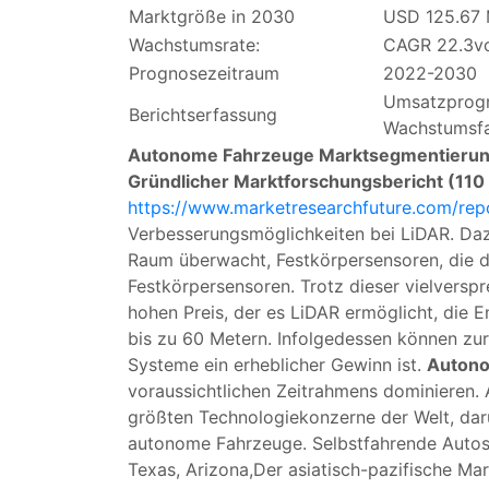
Marktgröße in 2030
USD 125.67 M
Wachstumsrate:
CAGR 22.3vo
Prognosezeitraum
2022-2030
Umsatzprogn
Berichtserfassung
Wachstumsfa
Autonome Fahrzeuge
Marktsegmentieru
Gründlicher Marktforschungsbericht (110
https://www.marketresearchfuture.com/re
Verbesserungsmöglichkeiten bei LiDAR. Daz
Raum überwacht, Festkörpersensoren, die d
Festkörpersensoren. Trotz dieser vielvers
hohen Preis, der es LiDAR ermöglicht, die 
bis zu 60 Metern. Infolgedessen können zu
Systeme ein erheblicher Gewinn ist.
Autono
voraussichtlichen Zeitrahmens dominieren.
größten Technologiekonzerne der Welt, daru
autonome Fahrzeuge. Selbstfahrende Autos w
Texas, Arizona,Der asiatisch-pazifische M